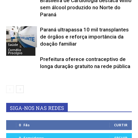
Brasileira de Cardiologia destaca vinho
sem álcool produzido no Norte do
Paraná
Paraná ultrapassa 10 mil transplantes
de órgãos e reforça importância da
doação familiar
Saúde
Cornélio
Procópio
Prefeitura oferece contraceptivo de
longa duração gratuito na rede pública
SIGA-NOS NAS REDES
0
Fãs
CURTIR
0
Seguidores
SEGUIR