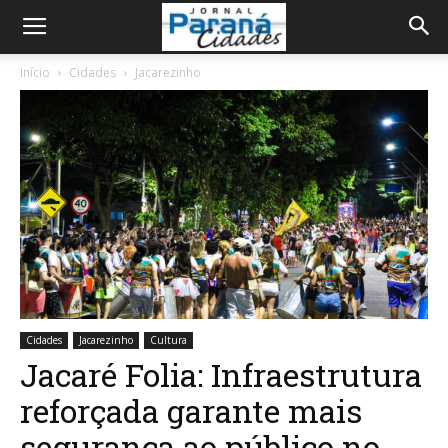
Início
Cidades
Jacarezinho
Cidades
Jacarezinho
Cultura
Jacaré Folia: Infraestrutura
reforçada garante mais
segurança ao público no