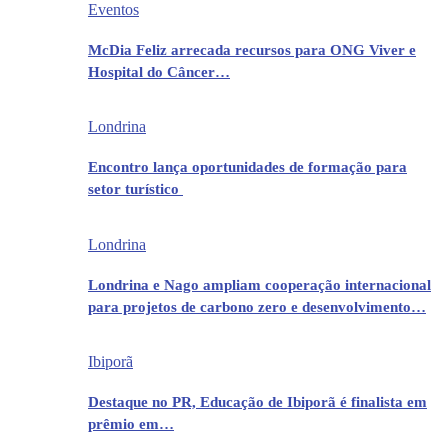
Eventos
McDia Feliz arrecada recursos para ONG Viver e
Hospital do Câncer…
Londrina
Encontro lança oportunidades de formação para
setor turístico
Londrina
Londrina e Nago ampliam cooperação internacional
para projetos de carbono zero e desenvolvimento…
Ibiporã
Destaque no PR, Educação de Ibiporã é finalista em
prêmio em…