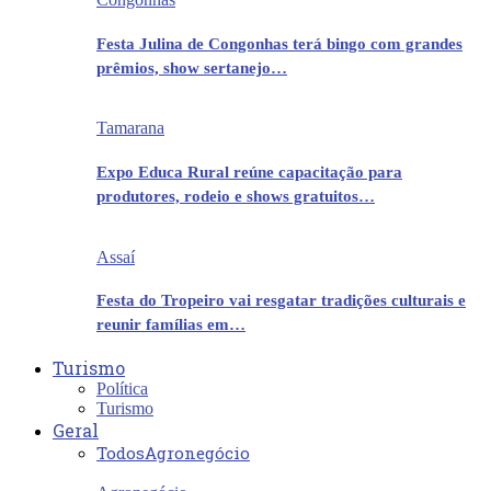
Festa Julina de Congonhas terá bingo com grandes
prêmios, show sertanejo…
Tamarana
Expo Educa Rural reúne capacitação para
produtores, rodeio e shows gratuitos…
Assaí
Festa do Tropeiro vai resgatar tradições culturais e
reunir famílias em…
Turismo
Política
Turismo
Geral
Todos
Agronegócio