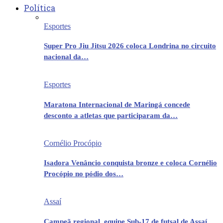
Política
Esportes
Super Pro Jiu Jitsu 2026 coloca Londrina no circuito
nacional da…
Esportes
Maratona Internacional de Maringá concede
desconto a atletas que participaram da…
Cornélio Procópio
Isadora Venâncio conquista bronze e coloca Cornélio
Procópio no pódio dos…
Assaí
Campeã regional, equipe Sub-17 de futsal de Assaí