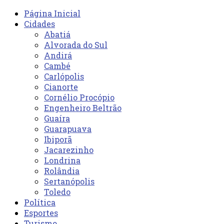
Página Inicial
Cidades
Abatiá
Alvorada do Sul
Andirá
Cambé
Carlópolis
Cianorte
Cornélio Procópio
Engenheiro Beltrão
Guaíra
Guarapuava
Ibiporã
Jacarezinho
Londrina
Rolândia
Sertanópolis
Toledo
Política
Esportes
Turismo