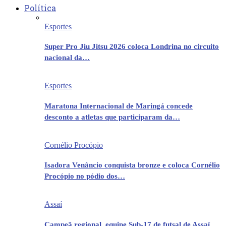
Política
Esportes
Super Pro Jiu Jitsu 2026 coloca Londrina no circuito
nacional da…
Esportes
Maratona Internacional de Maringá concede
desconto a atletas que participaram da…
Cornélio Procópio
Isadora Venâncio conquista bronze e coloca Cornélio
Procópio no pódio dos…
Assaí
Campeã regional, equipe Sub-17 de futsal de Assaí