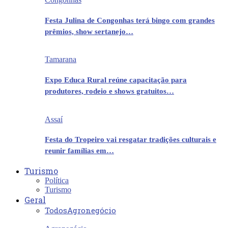
Festa Julina de Congonhas terá bingo com grandes
prêmios, show sertanejo…
Tamarana
Expo Educa Rural reúne capacitação para
produtores, rodeio e shows gratuitos…
Assaí
Festa do Tropeiro vai resgatar tradições culturais e
reunir famílias em…
Turismo
Política
Turismo
Geral
Todos
Agronegócio