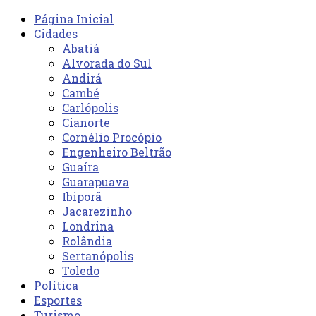
Página Inicial
Cidades
Abatiá
Alvorada do Sul
Andirá
Cambé
Carlópolis
Cianorte
Cornélio Procópio
Engenheiro Beltrão
Guaíra
Guarapuava
Ibiporã
Jacarezinho
Londrina
Rolândia
Sertanópolis
Toledo
Política
Esportes
Turismo