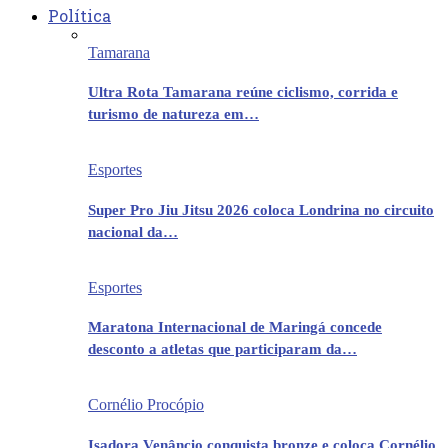
Política
Tamarana
Ultra Rota Tamarana reúne ciclismo, corrida e
turismo de natureza em…
Esportes
Super Pro Jiu Jitsu 2026 coloca Londrina no circuito
nacional da…
Esportes
Maratona Internacional de Maringá concede
desconto a atletas que participaram da…
Cornélio Procópio
Isadora Venâncio conquista bronze e coloca Cornélio