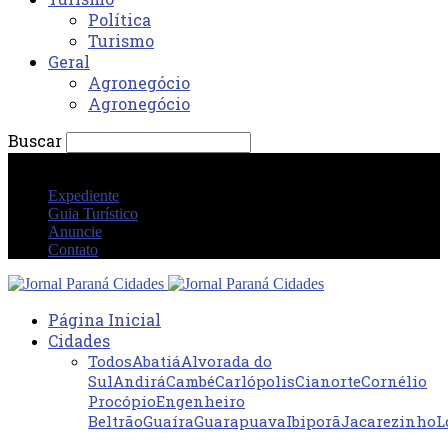
Política
Turismo
Geral
Agronegócio
Agronegócio
Buscar
sexta-feira 7 agosto 2026 10:56:18 PM
Expediente
Guia Turístico
Anuncie
Contato
Página Inicial
Cidades
Todos
Abatiá
Alvorada do
Sul
Andirá
Cambé
Carlópolis
Cianorte
Cornélio
Procópio
Engenheiro
Beltrão
Guaíra
Guarapuava
Ibiporã
Jacarezinho
L