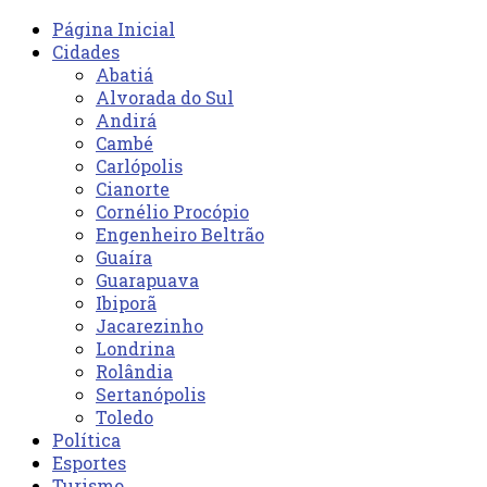
Página Inicial
Cidades
Abatiá
Alvorada do Sul
Andirá
Cambé
Carlópolis
Cianorte
Cornélio Procópio
Engenheiro Beltrão
Guaíra
Guarapuava
Ibiporã
Jacarezinho
Londrina
Rolândia
Sertanópolis
Toledo
Política
Esportes
Turismo