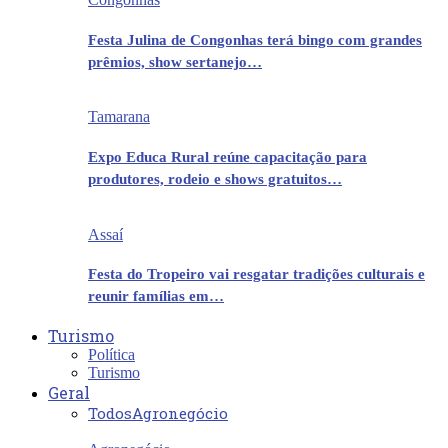
Festa Julina de Congonhas terá bingo com grandes
prêmios, show sertanejo…
Tamarana
Expo Educa Rural reúne capacitação para
produtores, rodeio e shows gratuitos…
Assaí
Festa do Tropeiro vai resgatar tradições culturais e
reunir famílias em…
Turismo
Política
Turismo
Geral
Todos
Agronegócio