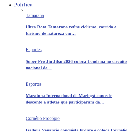
Política
Tamarana
Ultra Rota Tamarana reúne ciclismo, corrida e
turismo de natureza em…
Esportes
Super Pro Jiu Jitsu 2026 coloca Londrina no circuito
nacional da…
Esportes
Maratona Internacional de Maringá concede
desconto a atletas que participaram da…
Cornélio Procópio
Isadora Venâncio conquista bronze e coloca Cornélio