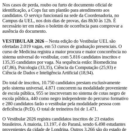
Nos casos de perda, roubo ou furto de documento oficial de
identificação, a Cops faz um plantão para atendimento aos
candidatos. O serviço funcionará na sede da Coordenadoria, no
Campus da UEL, nos dois dias de provas, das 8h30 às 12h. É
necessário ter em mãos o boletim de ocorrência para comprovar a
ausência do documento.
VESTIBULAR 2026
– Nesta edição do Vestibular UEL são
ofertadas 2.019 vagas, em 53 cursos de graduação presenciais. O
curso de Medicina registra a maior procura e maior concorrência no
sistema universal do vestibular, com 5.816 candidatos inscritos e
135,35 candidatos por vaga. Na sequência estão: Biomedicina
(47,86), Psicologia (33,35), Ciência da Computação (25,93) e
Ciência de Dados e Inteligência Artificial (18,94).
Do total de inscritos, 10.750 candidatos prestam exclusivamente
pelo sistema universal, 4.871 concorrem na modalidade proveniente
de escola pública, 955 se inscreveram no sistema de cotas negro de
escola pública, 440 como negro independente do percurso formativo
e 280 candidatos farão o vestibular pela modalidade pessoa com
deficiência (PcD). O total de treineiros foi de 1.471.
O Vestibular 2026 registra candidatos inscritos de 23 estados
brasileiros. A maioria, 13.197, é do Paraná, sendo 6.498 estudantes
provenientes da cidade de Londrina. Outros 3.266 são do estado de