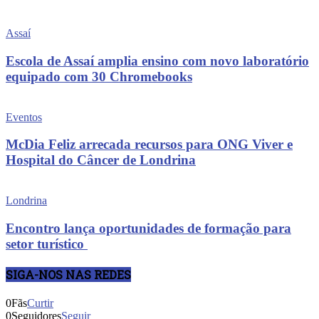
Assaí
Escola de Assaí amplia ensino com novo laboratório
equipado com 30 Chromebooks
Eventos
McDia Feliz arrecada recursos para ONG Viver e
Hospital do Câncer de Londrina
Londrina
Encontro lança oportunidades de formação para
setor turístico
SIGA-NOS NAS REDES
0
Fãs
Curtir
0
Seguidores
Seguir