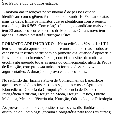
São Paulo e 833 de outros estados.
A maioria das inscrições no vestibular é de pessoas que se
identificam com o gênero feminino, totalizando 10.734 candidatas,
mais de 62%. Entre os inscritos que se identificam com o gênero
masculino, são 6.562. Com relação à idade, o candidato mais velho
tem 73 anos e concorre ao curso de Medicina. O mais novo tem
apenas 13 anos e prestará Educação Física.
FORMATO APRIMORADO
– Nesta edição, o Vestibular UEL
tem seu formato aprimorado, em fase única de dois dias. Todos os
candidatos inscritos participam do primeiro dia, quando é aplicada a
Prova de Conhecimentos Gerais, com 60 questões de múltipla
escolha abrangendo todas as áreas do conhecimento, além da Prova
de Redação, com proposta única no formato dissertativo-
argumentativo. A duração da prova é de cinco horas.
No segundo dia, fazem a Prova de Conhecimentos Específicos
apenas os candidatos inscritos nos seguintes cursos: Agronomia,
Biomedicina, Ciência da Computação, Ciência de Dados e
Inteligência Artificial, Design de Moda, Design Gráfico, Direito,
Medicina, Medicina Veterinária, Nutrição, Odontologia e Psicologia.
As provas incluem nove questões discursivas, distribuídas entre a
disciplina de Sociologia (comum e obrigatória para todos os cursos)