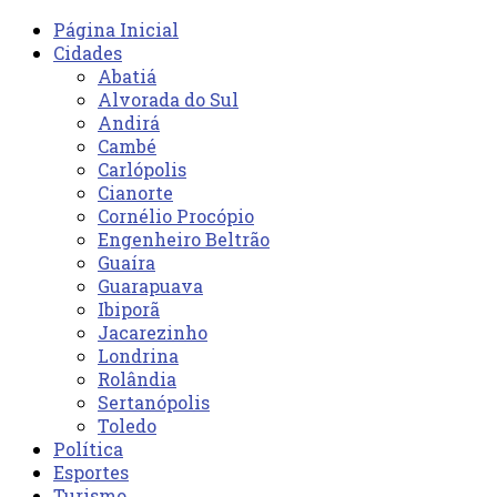
Página Inicial
Cidades
Abatiá
Alvorada do Sul
Andirá
Cambé
Carlópolis
Cianorte
Cornélio Procópio
Engenheiro Beltrão
Guaíra
Guarapuava
Ibiporã
Jacarezinho
Londrina
Rolândia
Sertanópolis
Toledo
Política
Esportes
Turismo