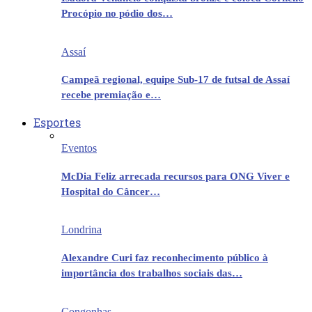
Procópio no pódio dos…
Assaí
Campeã regional, equipe Sub-17 de futsal de Assaí
recebe premiação e…
Esportes
Eventos
McDia Feliz arrecada recursos para ONG Viver e
Hospital do Câncer…
Londrina
Alexandre Curi faz reconhecimento público à
importância dos trabalhos sociais das…
Congonhas