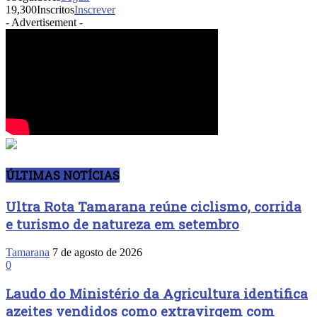
19,300
Inscritos
Inscrever
- Advertisement -
ÚLTIMAS NOTÍCIAS
Ultra Rota Tamarana reúne ciclismo, corrida
e turismo de natureza em setembro
Tamarana
7 de agosto de 2026
0
Laudo do Ministério da Agricultura identifica
azeites vendidos como extravirgem com