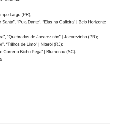
Campo Largo (PR);
Santa”, “Pula Dante”, “Elas na Gafieira” | Belo Horizonte
na”, “Quebradas de Jacarezinho” | Jacarezinho (PR);
”, “Trilhos de Limo” | Niterói (RJ);
Se Correr o Bicho Pega” | Blumenau (SC).
a