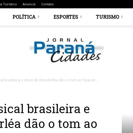
a Turístico
Anuncie
Contato
POLÍTICA
ESPORTES
TURISMO
al brasileira e show de Wanderléa dão o tom ao Fejacan...
Jornal
cal brasileira e
léa dão o tom ao