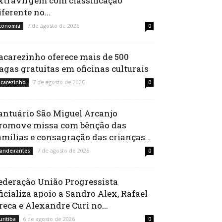
xtravirgem com classificação
iferente no...
7 de agosto de 2026
conomia
0
acarezinho oferece mais de 500
agas gratuitas em oficinas culturais
7 de agosto de 2026
acarezinho
0
antuário São Miguel Arcanjo
romove missa com bênção das
amílias e consagração das crianças...
7 de agosto de 2026
andeirantes
0
ederação União Progressista
ficializa apoio a Sandro Alex, Rafael
reca e Alexandre Curi no...
6 de agosto de 2026
uritiba
0