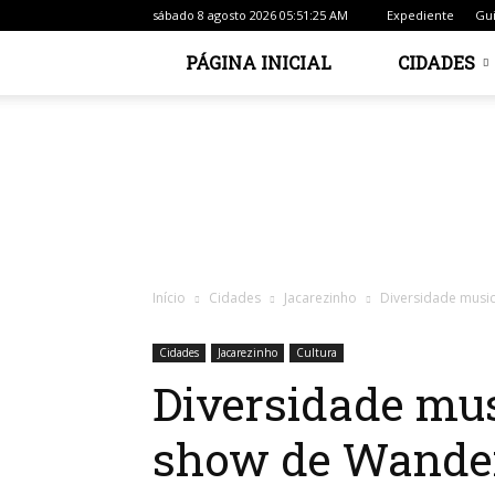
sábado 8 agosto 2026 05:51:25 AM
Expediente
Gui
PÁGINA INICIAL
CIDADES
Início
Cidades
Jacarezinho
Diversidade music
Cidades
Jacarezinho
Cultura
Diversidade musi
show de Wander