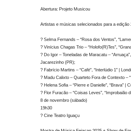
Abertura: Projeto Musicou
Artistas e músicas selecionados para a edição
? Selma Fernands – “Rosa dos Ventos”, “Lamen
? Vinícius Chagas Trio – “Holofo(R)Tes”, “Gran
? Do Igor – Toneladas de Maracatu – “Arruaça”
Jacarezinho (PR);
? Fabrício Martins – “Café”, “Interlúdio 1” | Lond
? Madu Calixto – Quarteto Fora de Contexto – 
? Helena Sofia – “Pierre e Danielle”, “Brava” | C
? Flor Furacão – “Coisas Leves”, “Improbaião do
8 de novembro (sábado)
19h30
? Cine Teatro Iguaçu
Mostra de Música Fejacan 2025 + Show de En