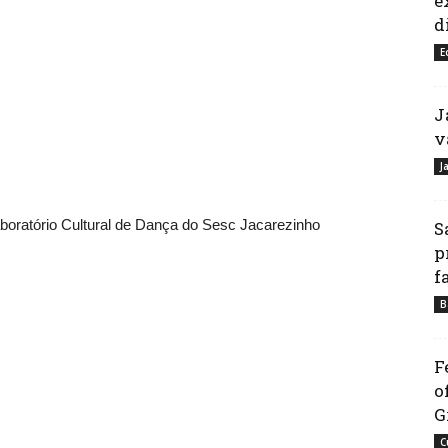
e
d
E
J
v
J
aboratório Cultural de Dança do Sesc Jacarezinho
S
p
f
B
F
o
G
C