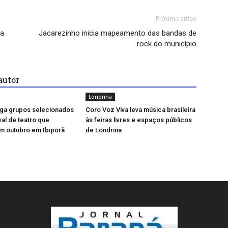
Próximo artigo
da
Jacarezinho inicia mapeamento das bandas de
rock do município
autor
Londrina
ulga grupos selecionados
Coro Voz Viva leva música brasileira
val de teatro que
às feiras livres e espaços públicos
m outubro em Ibiporã
de Londrina