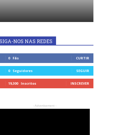
SIGA-NOS NAS REDES
0
Fãs
CURTIR
0
Seguidores
SEGUIR
19,300
Inscritos
INSCREVER
- Advertisement -