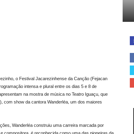
Cidades
do
rezinho, o Festival Jacarezinhense da Canção (Fejacan
gramação intensa e plural entre os dias 5 e 8 de
 apresentam na mostra de música no Teatro Iguaçu, que
Paraná
8), com show da cantora Wanderléa, um dos maiores
ções, Wanderléa construiu uma carreira marcada por
riz e compositora, é reconhecida como uma das pioneiras da