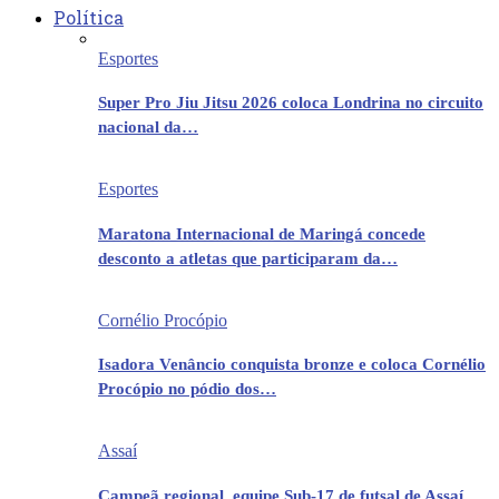
Política
Esportes
Super Pro Jiu Jitsu 2026 coloca Londrina no circuito
nacional da…
Esportes
Maratona Internacional de Maringá concede
desconto a atletas que participaram da…
Cornélio Procópio
Isadora Venâncio conquista bronze e coloca Cornélio
Procópio no pódio dos…
Assaí
Campeã regional, equipe Sub-17 de futsal de Assaí