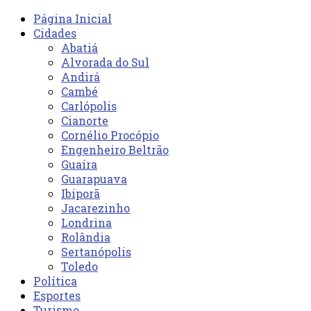
Página Inicial
Cidades
Abatiá
Alvorada do Sul
Andirá
Cambé
Carlópolis
Cianorte
Cornélio Procópio
Engenheiro Beltrão
Guaíra
Guarapuava
Ibiporã
Jacarezinho
Londrina
Rolândia
Sertanópolis
Toledo
Política
Esportes
Turismo