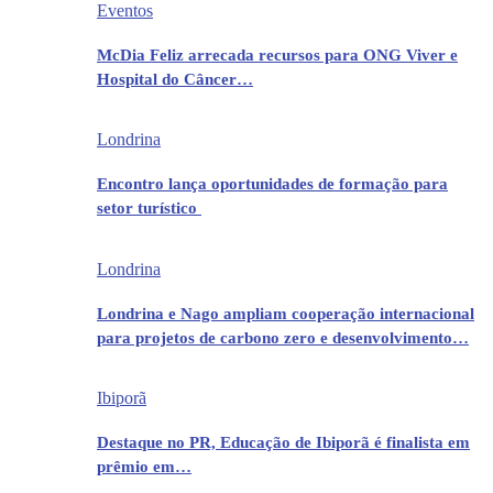
Eventos
McDia Feliz arrecada recursos para ONG Viver e
Hospital do Câncer…
Londrina
Encontro lança oportunidades de formação para
setor turístico
Londrina
Londrina e Nago ampliam cooperação internacional
para projetos de carbono zero e desenvolvimento…
Ibiporã
Destaque no PR, Educação de Ibiporã é finalista em
prêmio em…