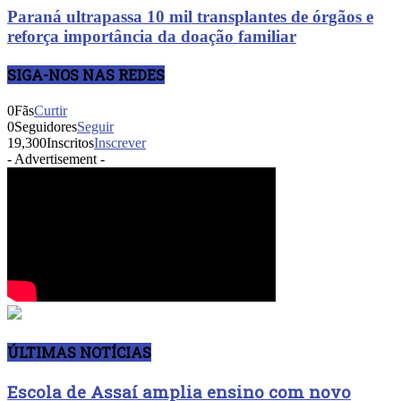
Paraná ultrapassa 10 mil transplantes de órgãos e
reforça importância da doação familiar
SIGA-NOS NAS REDES
0
Fãs
Curtir
0
Seguidores
Seguir
19,300
Inscritos
Inscrever
- Advertisement -
ÚLTIMAS NOTÍCIAS
Escola de Assaí amplia ensino com novo