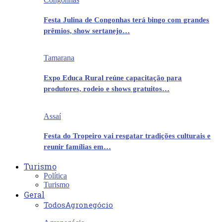
Festa Julina de Congonhas terá bingo com grandes
prêmios, show sertanejo…
Tamarana
Expo Educa Rural reúne capacitação para
produtores, rodeio e shows gratuitos…
Assaí
Festa do Tropeiro vai resgatar tradições culturais e
reunir famílias em…
Turismo
Política
Turismo
Geral
Todos
Agronegócio