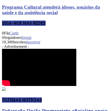
Programa Cultural atenderá idosos, usuários da
saúde e da assistência social
SIGA-NOS NAS REDES
0
Fãs
Curtir
0
Seguidores
Seguir
19,300
Inscritos
Inscrever
- Advertisement -
ÚLTIMAS NOTÍCIAS
Federação União Progressista oficializa apoio