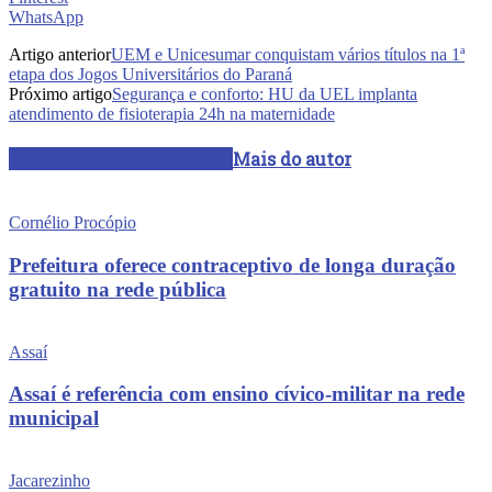
WhatsApp
Artigo anterior
UEM e Unicesumar conquistam vários títulos na 1ª
etapa dos Jogos Universitários do Paraná
Próximo artigo
Segurança e conforto: HU da UEL implanta
atendimento de fisioterapia 24h na maternidade
ARTIGOS RELACIONADOS
Mais do autor
Cornélio Procópio
Prefeitura oferece contraceptivo de longa duração
gratuito na rede pública
Assaí
Assaí é referência com ensino cívico-militar na rede
municipal
Jacarezinho