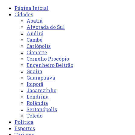
Página Inicial
Cidades
Abatiá
Alvorada do Sul
Andirá
Cambé
Carlópolis
Cianorte
Cornélio Procópio
Engenheiro Beltrão
Guaíra
Guarapuava
Ibiporã
Jacarezinho
Londrina
Rolândia
Sertanópolis
Toledo
Política
Esportes
Turismo