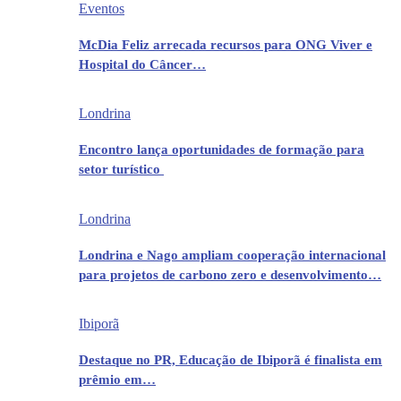
Eventos
McDia Feliz arrecada recursos para ONG Viver e
Hospital do Câncer…
Londrina
Encontro lança oportunidades de formação para
setor turístico
Londrina
Londrina e Nago ampliam cooperação internacional
para projetos de carbono zero e desenvolvimento…
Ibiporã
Destaque no PR, Educação de Ibiporã é finalista em
prêmio em…