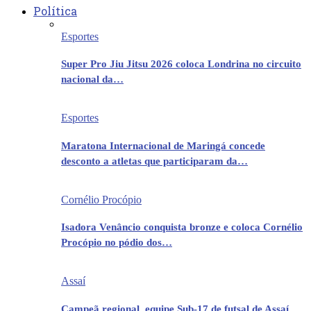
Política
Esportes
Super Pro Jiu Jitsu 2026 coloca Londrina no circuito
nacional da…
Esportes
Maratona Internacional de Maringá concede
desconto a atletas que participaram da…
Cornélio Procópio
Isadora Venâncio conquista bronze e coloca Cornélio
Procópio no pódio dos…
Assaí
Campeã regional, equipe Sub-17 de futsal de Assaí