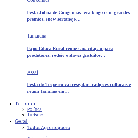
Festa Julina de Congonhas terá bingo com grandes
prêmios, show sertanejo…
Tamarana
Expo Educa Rural reúne capacitação para
produtores, rodeio e shows gratuitos…
Assaí
Festa do Tropeiro vai resgatar tradições culturais e
reunir famílias em…
Turismo
Política
Turismo
Geral
Todos
Agronegócio