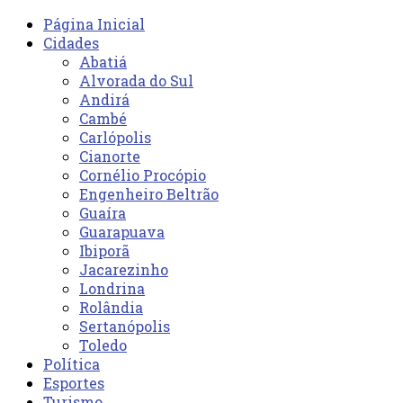
Página Inicial
Cidades
Abatiá
Alvorada do Sul
Andirá
Cambé
Carlópolis
Cianorte
Cornélio Procópio
Engenheiro Beltrão
Guaíra
Guarapuava
Ibiporã
Jacarezinho
Londrina
Rolândia
Sertanópolis
Toledo
Política
Esportes
Turismo