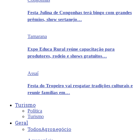
Festa Julina de Congonhas terá bingo com grandes
prêmios, show sertanejo…
Tamarana
Expo Educa Rural reúne capacitação para
produtores, rodeio e shows gratuitos…
Assaí
Festa do Tropeiro vai resgatar tradições culturais e
reunir famílias em…
Turismo
Política
Turismo
Geral
Todos
Agronegócio