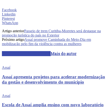
Facebook
Linkedin
Pinterest
WhatsApp
Artigo anterior
Passeio de trem Curitiba-Morretes será destaque na
promoção turística do país no Exterior
Próximo artigo
Assaí promove Caminhada do Meio-Dia em
mobilização pelo fim da violência contra as mulheres
ARTIGOS RELACIONADOS
Mais do autor
Assaí
Assaí apresenta projetos para acelerar modernização
da gestão e desenvolvimento do município
Assaí
Escola de Assaí amplia ensino com novo laboratório