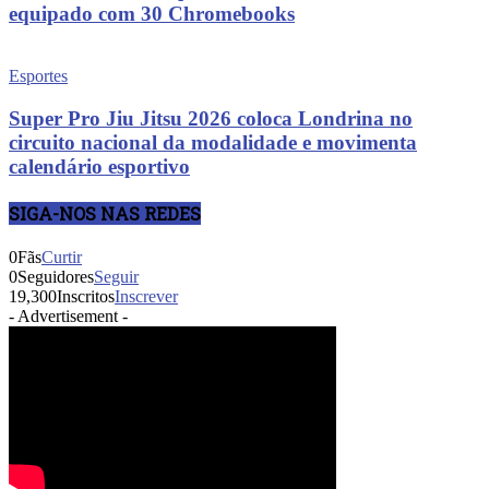
equipado com 30 Chromebooks
Esportes
Super Pro Jiu Jitsu 2026 coloca Londrina no
circuito nacional da modalidade e movimenta
calendário esportivo
SIGA-NOS NAS REDES
0
Fãs
Curtir
0
Seguidores
Seguir
19,300
Inscritos
Inscrever
- Advertisement -