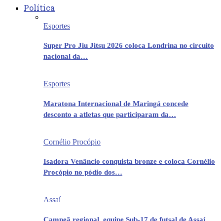
Política
Esportes
Super Pro Jiu Jitsu 2026 coloca Londrina no circuito
nacional da…
Esportes
Maratona Internacional de Maringá concede
desconto a atletas que participaram da…
Cornélio Procópio
Isadora Venâncio conquista bronze e coloca Cornélio
Procópio no pódio dos…
Assaí
Campeã regional, equipe Sub-17 de futsal de Assaí