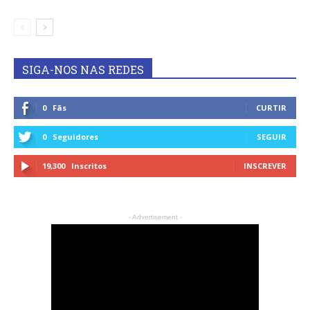
SIGA-NOS NAS REDES
0
Fãs
CURTIR
0
Seguidores
SEGUIR
19,300
Inscritos
INSCREVER
- Advertisement -