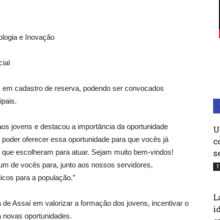
ologia e Inovação
cial
em cadastro de reserva, podendo ser convocados
pais.
os jovens e destacou a importância da oportunidade
U
 poder oferecer essa oportunidade para que vocês já
c
s
rea que escolheram para atuar. Sejam muito bem-vindos!
m de vocês para, junto aos nossos servidores,
T
icos para a população.”
L
a de Assaí em valorizar a formação dos jovens, incentivar o
i
ra novas oportunidades.