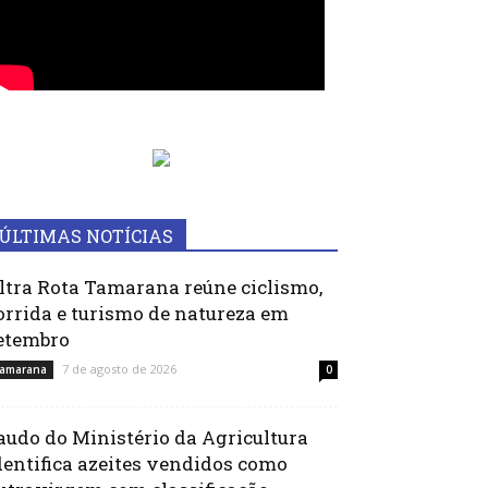
ÚLTIMAS NOTÍCIAS
ltra Rota Tamarana reúne ciclismo,
orrida e turismo de natureza em
etembro
7 de agosto de 2026
amarana
0
audo do Ministério da Agricultura
dentifica azeites vendidos como