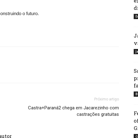
e
d
onstruindo o futuro.
E
J
v
J
S
p
f
B
Próximo artigo
Castra+Paraná2 chega em Jacarezinho com
F
castrações gratuitas
o
G
autor
C