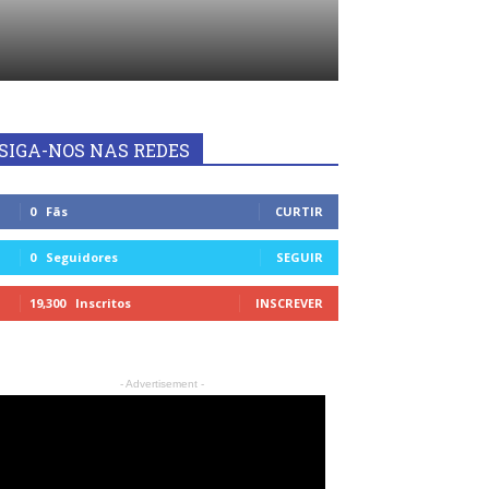
SIGA-NOS NAS REDES
0
Fãs
CURTIR
0
Seguidores
SEGUIR
19,300
Inscritos
INSCREVER
- Advertisement -