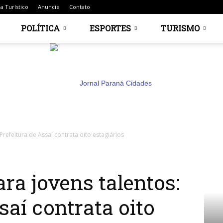
a Turístico
Anuncie
Contato
POLÍTICA
ESPORTES
TURISMO
refeitura de Assaí contrata oito estagiários
Jornal
ra jovens talentos:
saí contrata oito