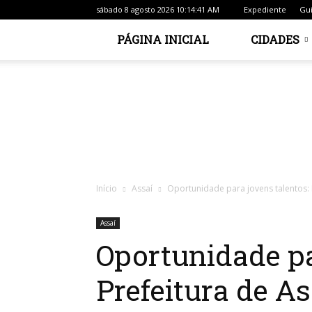
sábado 8 agosto 2026 10:14:41 AM
Expediente
Gui
PÁGINA INICIAL
CIDADES
Início
Assaí
Oportunidade para jovens talentos: P
Assaí
Oportunidade pa
Prefeitura de As