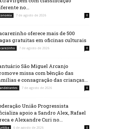
xtravirgem com classificação
iferente no...
7 de agosto de 2026
conomia
0
acarezinho oferece mais de 500
agas gratuitas em oficinas culturais
7 de agosto de 2026
acarezinho
0
antuário São Miguel Arcanjo
romove missa com bênção das
amílias e consagração das crianças...
7 de agosto de 2026
andeirantes
0
ederação União Progressista
ficializa apoio a Sandro Alex, Rafael
reca e Alexandre Curi no...
6 de agosto de 2026
uritiba
0