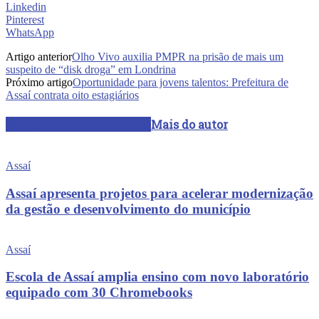
Linkedin
Pinterest
WhatsApp
Artigo anterior
Olho Vivo auxilia PMPR na prisão de mais um
suspeito de “disk droga” em Londrina
Próximo artigo
Oportunidade para jovens talentos: Prefeitura de
Assaí contrata oito estagiários
ARTIGOS RELACIONADOS
Mais do autor
Assaí
Assaí apresenta projetos para acelerar modernização
da gestão e desenvolvimento do município
Assaí
Escola de Assaí amplia ensino com novo laboratório
equipado com 30 Chromebooks