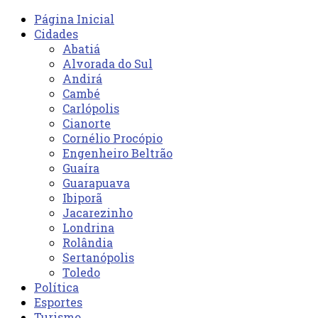
Página Inicial
Cidades
Abatiá
Alvorada do Sul
Andirá
Cambé
Carlópolis
Cianorte
Cornélio Procópio
Engenheiro Beltrão
Guaíra
Guarapuava
Ibiporã
Jacarezinho
Londrina
Rolândia
Sertanópolis
Toledo
Política
Esportes
Turismo