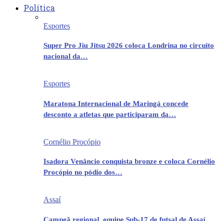
Política
Esportes
Super Pro Jiu Jitsu 2026 coloca Londrina no circuito
nacional da…
Esportes
Maratona Internacional de Maringá concede
desconto a atletas que participaram da…
Cornélio Procópio
Isadora Venâncio conquista bronze e coloca Cornélio
Procópio no pódio dos…
Assaí
Campeã regional, equipe Sub-17 de futsal de Assaí