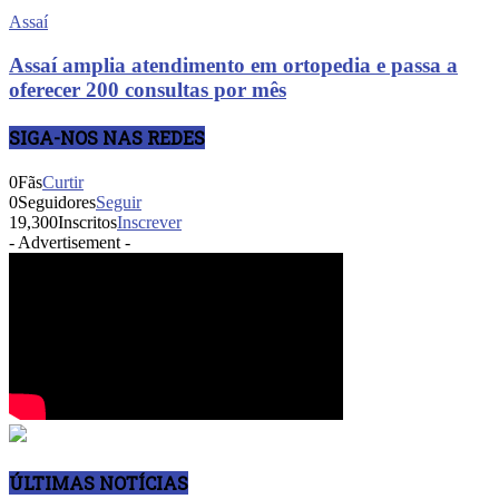
Assaí
Assaí amplia atendimento em ortopedia e passa a
oferecer 200 consultas por mês
SIGA-NOS NAS REDES
0
Fãs
Curtir
0
Seguidores
Seguir
19,300
Inscritos
Inscrever
- Advertisement -
ÚLTIMAS NOTÍCIAS