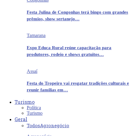
Festa Julina de Congonhas terá bingo com grandes
prêmios, show sertanejo…
Tamarana
Expo Educa Rural reúne capacitação para
produtores, rodeio e shows gratuitos…
Assaí
Festa do Tropeiro vai resgatar tradições culturais e
reunir famílias em…
Turismo
Política
Turismo
Geral
Todos
Agronegócio