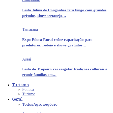
Festa Julina de Congonhas terá bingo com grandes
prêmios, show sertanejo…
Tamarana
Expo Educa Rural reúne capacitação para
produtores, rodeio e shows gratuitos…
Assaí
Festa do Tropeiro vai resgatar tradições culturais e
reunir famílias em…
Turismo
Política
Turismo
Geral
Todos
Agronegócio