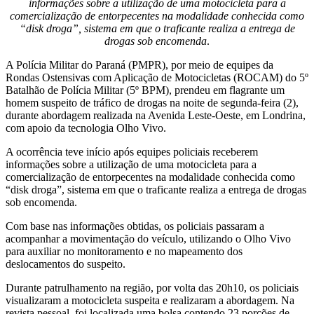
informações sobre a utilização de uma motocicleta para a
comercialização de entorpecentes na modalidade conhecida como
“disk droga”, sistema em que o traficante realiza a entrega de
drogas sob encomenda
.
A Polícia Militar do Paraná (PMPR), por meio de equipes da
Rondas Ostensivas com Aplicação de Motocicletas (ROCAM) do 5º
Batalhão de Polícia Militar (5º BPM), prendeu em flagrante um
homem suspeito de tráfico de drogas na noite de segunda-feira (2),
durante abordagem realizada na Avenida Leste-Oeste, em Londrina,
com apoio da tecnologia Olho Vivo.
A ocorrência teve início após equipes policiais receberem
informações sobre a utilização de uma motocicleta para a
comercialização de entorpecentes na modalidade conhecida como
“disk droga”, sistema em que o traficante realiza a entrega de drogas
sob encomenda.
Com base nas informações obtidas, os policiais passaram a
acompanhar a movimentação do veículo, utilizando o Olho Vivo
para auxiliar no monitoramento e no mapeamento dos
deslocamentos do suspeito.
Durante patrulhamento na região, por volta das 20h10, os policiais
visualizaram a motocicleta suspeita e realizaram a abordagem. Na
revista pessoal, foi localizada uma bolsa contendo 23 porções de