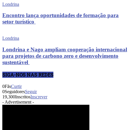
Londrina
Encontro lança oportunidades de formação para
setor turístico
Londrina
Londrina e Nago ampliam cooperação internacional
para projetos de carbono zero e desenvolvimento
sustentável
SIGA-NOS NAS REDES
0
Fãs
Curtir
0
Seguidores
Seguir
19,300
Inscritos
Inscrever
- Advertisement -