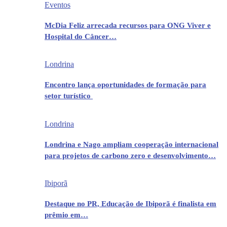
Eventos
McDia Feliz arrecada recursos para ONG Viver e
Hospital do Câncer…
Londrina
Encontro lança oportunidades de formação para
setor turístico
Londrina
Londrina e Nago ampliam cooperação internacional
para projetos de carbono zero e desenvolvimento…
Ibiporã
Destaque no PR, Educação de Ibiporã é finalista em
prêmio em…