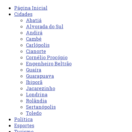
Página Inicial
Cidades
Abatiá
Alvorada do Sul
Andirá
Cambé
Carlópolis
Cianorte
Cornélio Procópio
Engenheiro Beltrão
Guaíra
Guarapuava
Ibiporã
Jacarezinho
Londrina
Rolândia
Sertanópolis
Toledo
Política
Esportes
Turismo