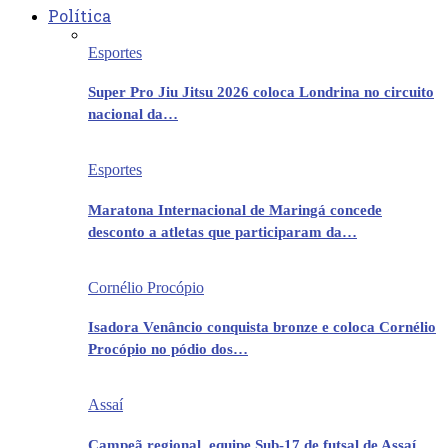
Política
Esportes
Super Pro Jiu Jitsu 2026 coloca Londrina no circuito
nacional da…
Esportes
Maratona Internacional de Maringá concede
desconto a atletas que participaram da…
Cornélio Procópio
Isadora Venâncio conquista bronze e coloca Cornélio
Procópio no pódio dos…
Assaí
Campeã regional, equipe Sub-17 de futsal de Assaí