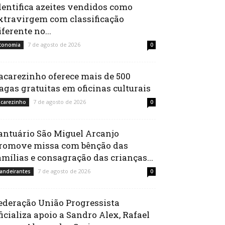
dentifica azeites vendidos como
xtravirgem com classificação
iferente no...
7 de agosto de 2026
conomia
0
acarezinho oferece mais de 500
agas gratuitas em oficinas culturais
7 de agosto de 2026
acarezinho
0
antuário São Miguel Arcanjo
romove missa com bênção das
amílias e consagração das crianças...
7 de agosto de 2026
andeirantes
0
ederação União Progressista
ficializa apoio a Sandro Alex, Rafael