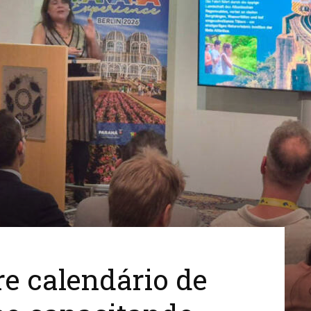
Cidades
do
Paraná
re calendário de