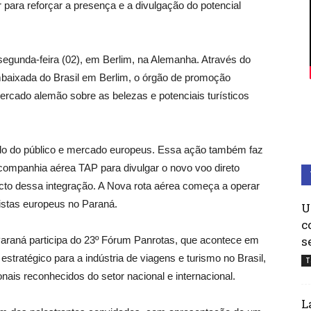
para reforçar a presença e a divulgação do potencial
egunda-feira (02), em Berlim, na Alemanha. Através do
baixada do Brasil em Berlim, o órgão de promoção
ercado alemão sobre as belezas e potenciais turísticos
do do público e mercado europeus. Essa ação também faz
 companhia aérea TAP para divulgar o novo voo direto
cto dessa integração. A Nova rota aérea começa a operar
ristas europeus no Paraná.
U
c
s
e Paraná participa do 23º Fórum Panrotas, que acontece em
stratégico para a indústria de viagens e turismo no Brasil,
T
onais reconhecidos do setor nacional e internacional.
L