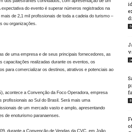
um dos palestrantes convidados, com apresentação de um
i
A expectativa do evento é superar números registrados na
e
mais de 2,1 mil profissionais de toda a cadeia do turismo –
d
s ou organizações.
E
J
v
as de uma empresa e de seus principais fornecedores, as
J
s capacitações realizadas durante os eventos, os
s para comercializar os destinos, atrativos e potenciais ao
S
p
f
RS), acontece a Convenção da Foco Operadora, empresa
s profissionais ao Sul do Brasil. Será mais uma
B
ofissionais de um mercado vasto e amplo, apresentando
ões de enoturismo paranaenses.
F
o
 e 09, durante a Convenção de Vendas da CVC, em João