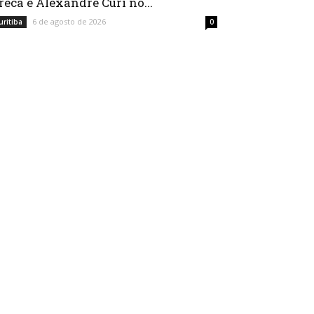
reca e Alexandre Curi no...
6 de agosto de 2026
uritiba
0