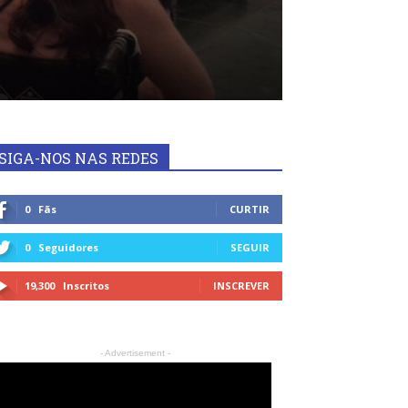
SIGA-NOS NAS REDES
0
Fãs
CURTIR
0
Seguidores
SEGUIR
19,300
Inscritos
INSCREVER
- Advertisement -