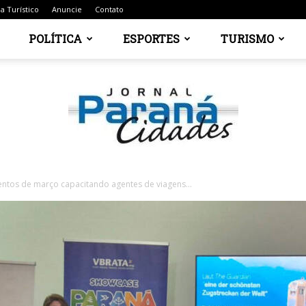
a Turístico
Anuncie
Contato
POLÍTICA
ESPORTES
TURISMO
entos de março capacitando agentes de viagens...
Jornal