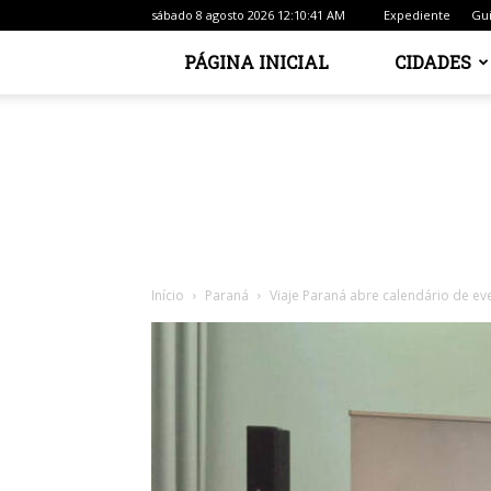
sábado 8 agosto 2026 12:10:41 AM
Expediente
Gui
PÁGINA INICIAL
CIDADES
Início
Paraná
Viaje Paraná abre calendário de ev