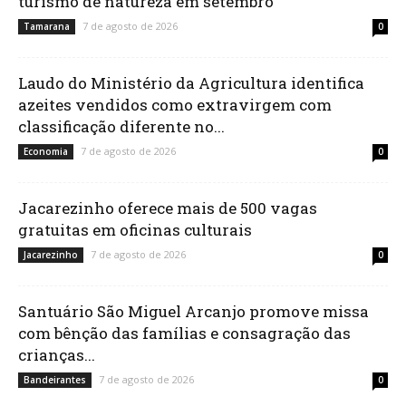
turismo de natureza em setembro
7 de agosto de 2026
Tamarana
0
Laudo do Ministério da Agricultura identifica
azeites vendidos como extravirgem com
classificação diferente no...
7 de agosto de 2026
Economia
0
Jacarezinho oferece mais de 500 vagas
gratuitas em oficinas culturais
7 de agosto de 2026
Jacarezinho
0
Santuário São Miguel Arcanjo promove missa
com bênção das famílias e consagração das
crianças...
7 de agosto de 2026
Bandeirantes
0