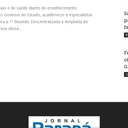
ciais e de saúde diante do envelhecimento
S
do Governo do Estado, acadêmicos e especialistas
p
ora a 1ª Reunião Descentralizada e Ampliada do
f
soa Idosa...
B
F
o
G
C