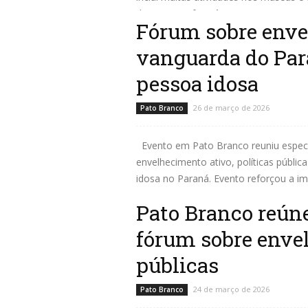
dramaturgo francês...
Fórum sobre enve
Leia mais
vanguarda do Par
pessoa idosa
26 de março de 2026
Pato Branco
Evento em Pato Branco reuniu especial
envelhecimento ativo, políticas públi
idosa no Paraná. Evento reforçou a im
como...
Pato Branco reún
Leia mais
fórum sobre enve
públicas
24 de março de 2026
Pato Branco