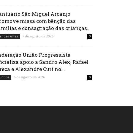
antuário São Miguel Arcanjo
romove missa com bênção das
amílias e consagração das crianças...
7 de agosto de 2026
andeirantes
0
ederação União Progressista
ficializa apoio a Sandro Alex, Rafael
reca e Alexandre Curi no...
6 de agosto de 2026
uritiba
0