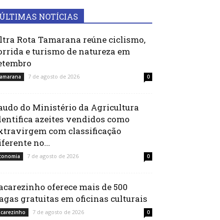
ÚLTIMAS NOTÍCIAS
ltra Rota Tamarana reúne ciclismo,
orrida e turismo de natureza em
etembro
7 de agosto de 2026
amarana
0
audo do Ministério da Agricultura
dentifica azeites vendidos como
xtravirgem com classificação
iferente no...
7 de agosto de 2026
conomia
0
acarezinho oferece mais de 500
agas gratuitas em oficinas culturais
7 de agosto de 2026
acarezinho
0