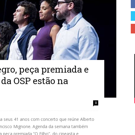
Cidades
do
ro, peça premiada e
 da OSP estão na
Paraná
0
ra seus 41 anos com concerto que reúne Alberto
rancisco Mignone. Agenda da semana também
a peça premiada “O Filho”, do cineasta e