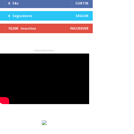
0
Fãs
CURTIR
0
Seguidores
SEGUIR
19,300
Inscritos
INSCREVER
- Advertisement -