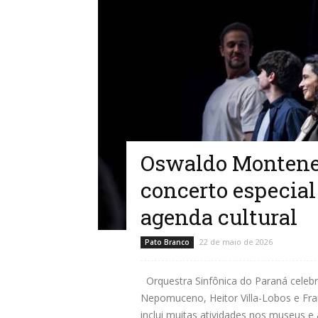
Oswaldo Monteneg
concerto especial
agenda cultural
22 de maio de 2026
Pato Branco
Orquestra Sinfônica do Paraná celeb
Nepomuceno, Heitor Villa-Lobos e F
inclui muitas atividades nos museus e 