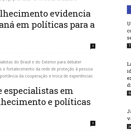
lhecimento evidencia
aná em políticas para a
U
c
s
T
0
istas do Brasil e do Exterior para debater
L
cas e fortalecimento da rede de proteção à pessoa
i
portância da cooperação e troca de experiências
e
d
e especialistas em
E
lhecimento e políticas
J
v
0
J