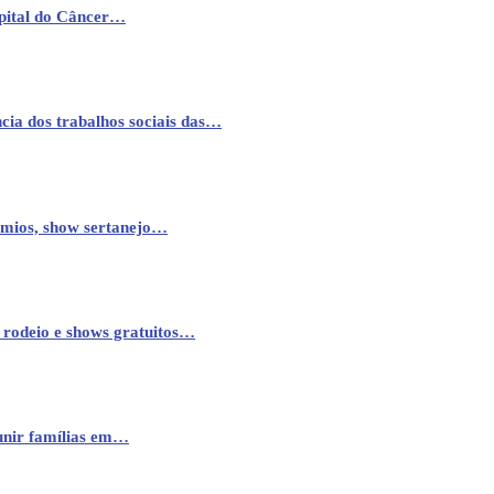
pital do Câncer…
cia dos trabalhos sociais das…
êmios, show sertanejo…
 rodeio e shows gratuitos…
eunir famílias em…