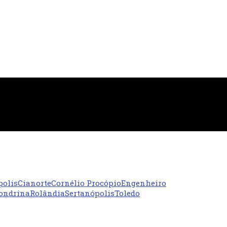
polis
Cianorte
Cornélio Procópio
Engenheiro
ondrina
Rolândia
Sertanópolis
Toledo