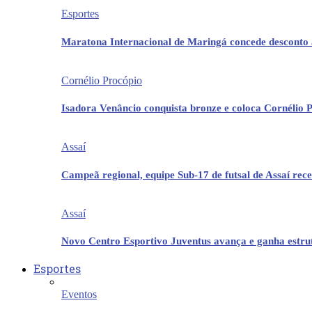
Esportes
Maratona Internacional de Maringá concede desconto 
Cornélio Procópio
Isadora Venâncio conquista bronze e coloca Cornélio 
Assaí
Campeã regional, equipe Sub-17 de futsal de Assaí re
Assaí
Novo Centro Esportivo Juventus avança e ganha estrut
Esportes
Eventos