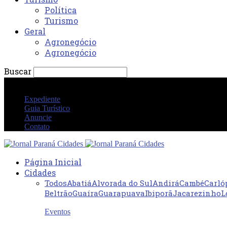
Política
Turismo
Geral
Agronegócio
Agronegócio
Buscar
quinta-feira 6 agosto 2026 09:50:17 PM
Expediente
Guia Turístico
Anuncie
Contato
Página Inicial
Cidades
Todos
Abatiá
Alvorada do Sul
Andirá
Cambé
Carló
Beltrão
Guaíra
Guarapuava
Ibiporã
Jacarezinho
L
Eventos