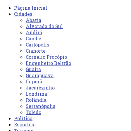
Página Inicial
Cidades
Abatiá
Alvorada do Sul
Andirá
Cambé
Carlópolis
Cianorte
Cornélio Procópio
Engenheiro Beltrão
Guaíra
Guarapuava
Ibiporã
Jacarezinho
Londrina
Rolândia
Sertanópolis
Toledo
Política
Esportes
Turismo