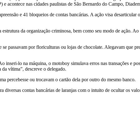
SP) e acontece nas cidades paulistas de São Bernardo do Campo, Diade
 apreensão e 41 bloqueios de contas bancárias. A ação visa desarticula
 a estrutura da organização criminosa, bem como seu modo de ação. Ao
 se passavam por floriculturas ou lojas de chocolate. Alegavam que pre
 Ao inseri-lo na máquina, o motoboy simulava erros nas transações e p
 da vítima”, descreve o delegado.
ítima percebesse ou trocavam o cartão dela por outro do mesmo banco.
diversas contas bancárias de laranjas com o intuito de ocultar os valores