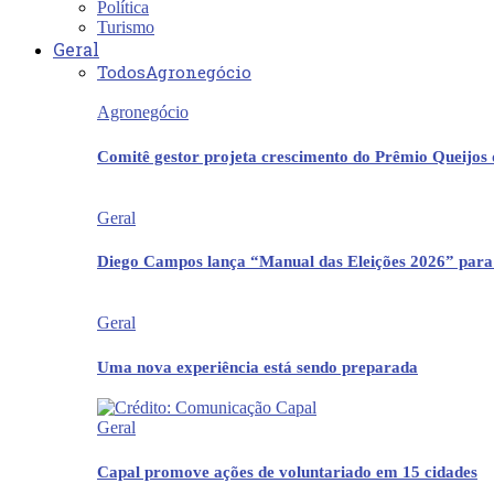
Política
Turismo
Geral
Todos
Agronegócio
Agronegócio
Comitê gestor projeta crescimento do Prêmio Queijos
Geral
Diego Campos lança “Manual das Eleições 2026” para
Geral
Uma nova experiência está sendo preparada
Geral
Capal promove ações de voluntariado em 15 cidades