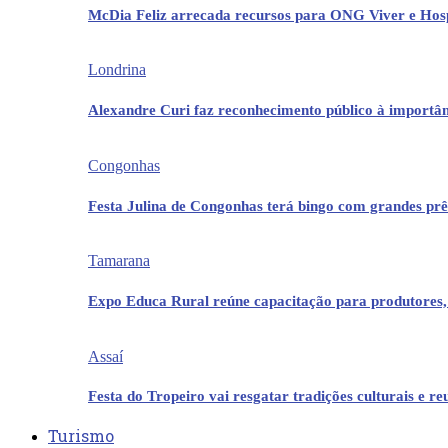
McDia Feliz arrecada recursos para ONG Viver e Hos
Londrina
Alexandre Curi faz reconhecimento público à importân
Congonhas
Festa Julina de Congonhas terá bingo com grandes pr
Tamarana
Expo Educa Rural reúne capacitação para produtores,
Assaí
Festa do Tropeiro vai resgatar tradições culturais e r
Turismo