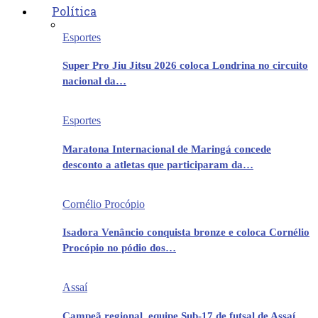
Política
Esportes
Super Pro Jiu Jitsu 2026 coloca Londrina no circuito
nacional da…
Esportes
Maratona Internacional de Maringá concede
desconto a atletas que participaram da…
Cornélio Procópio
Isadora Venâncio conquista bronze e coloca Cornélio
Procópio no pódio dos…
Assaí
Campeã regional, equipe Sub-17 de futsal de Assaí