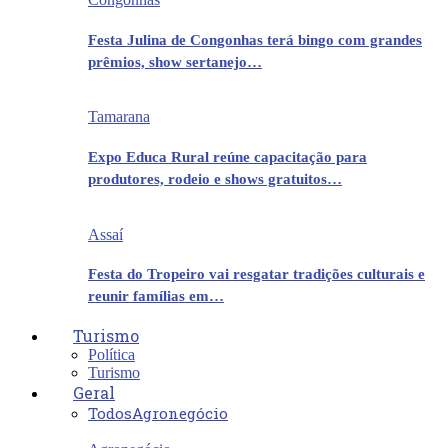
Festa Julina de Congonhas terá bingo com grandes
prêmios, show sertanejo…
Tamarana
Expo Educa Rural reúne capacitação para
produtores, rodeio e shows gratuitos…
Assaí
Festa do Tropeiro vai resgatar tradições culturais e
reunir famílias em…
Turismo
Política
Turismo
Geral
Todos
Agronegócio