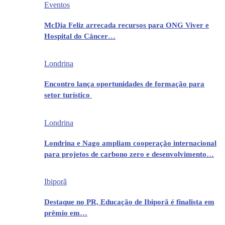
Eventos
McDia Feliz arrecada recursos para ONG Viver e
Hospital do Câncer…
Londrina
Encontro lança oportunidades de formação para
setor turístico
Londrina
Londrina e Nago ampliam cooperação internacional
para projetos de carbono zero e desenvolvimento…
Ibiporã
Destaque no PR, Educação de Ibiporã é finalista em
prêmio em…