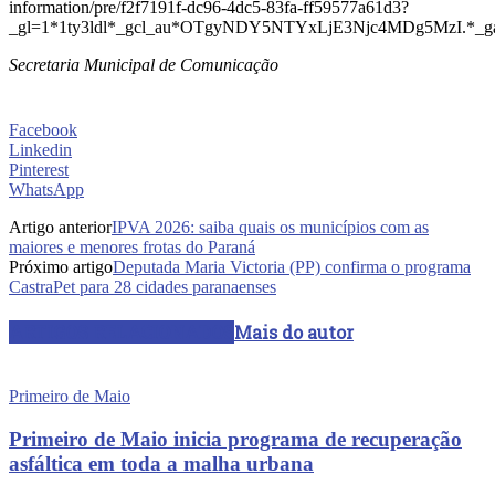
information/pre/f2f7191f-dc96-4dc5-83fa-ff59577a61d3?
_gl=1*1ty3ldl*_gcl_au*OTgyNDY5NTYxLjE3Njc4MDg5MzI
Secretaria Municipal de Comunicação
Facebook
Linkedin
Pinterest
WhatsApp
Artigo anterior
IPVA 2026: saiba quais os municípios com as
maiores e menores frotas do Paraná
Próximo artigo
Deputada Maria Victoria (PP) confirma o programa
CastraPet para 28 cidades paranaenses
ARTIGOS RELACIONADOS
Mais do autor
Primeiro de Maio
Primeiro de Maio inicia programa de recuperação
asfáltica em toda a malha urbana