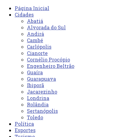
Página Inicial
Cidades
Abatiá
Alvorada do Sul
Andirá
Cambé
Carlópolis
Cianorte
Cornélio Procópio
Engenheiro Beltrão
Guaíra
Guarapuava
Ibiporã
Jacarezinho
Londrina
Rolândia
Sertanópolis
Toledo
Política
Esportes
Turismo