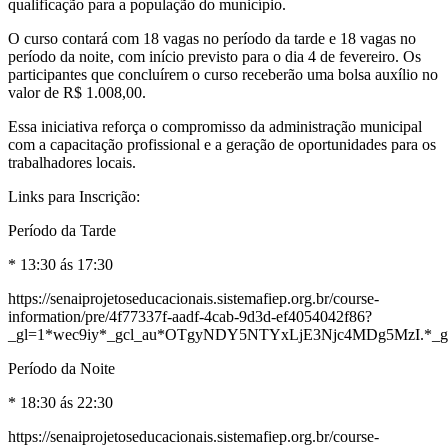
qualificação para a população do município.
O curso contará com 18 vagas no período da tarde e 18 vagas no
período da noite, com início previsto para o dia 4 de fevereiro. Os
participantes que concluírem o curso receberão uma bolsa auxílio no
valor de R$ 1.008,00.
Essa iniciativa reforça o compromisso da administração municipal
com a capacitação profissional e a geração de oportunidades para os
trabalhadores locais.
Links para Inscrição:
Período da Tarde
* 13:30 ás 17:30
https://senaiprojetoseducacionais.sistemafiep.org.br/course-
information/pre/4f77337f-aadf-4cab-9d3d-ef4054042f86?
_gl=1*wec9iy*_gcl_au*OTgyNDY5NTYxLjE3Njc4MDg5MzI
Período da Noite
* 18:30 ás 22:30
https://senaiprojetoseducacionais.sistemafiep.org.br/course-