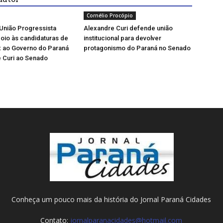
Cornélio Procópio
União Progressista
Alexandre Curi defende união
apoio às candidaturas de
institucional para devolver
x ao Governo do Paraná
protagonismo do Paraná no Senado
 Curi ao Senado
Conheça um pouco mais da história do Jornal Paraná Cidades
Contato:
jornalparanacidades@hotmail.com