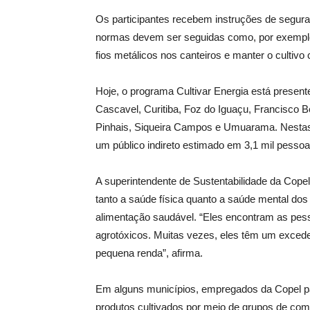
Os participantes recebem instruções de segura
normas devem ser seguidas como, por exemplo
fios metálicos nos canteiros e manter o cultiv
Hoje, o programa Cultivar Energia está presen
Cascavel, Curitiba, Foz do Iguaçu, Francisco B
Pinhais, Siqueira Campos e Umuarama. Nestas l
um público indireto estimado em 3,1 mil pessoa
A superintendente de Sustentabilidade da Copel
tanto a saúde física quanto a saúde mental dos 
alimentação saudável. “Eles encontram as pe
agrotóxicos. Muitas vezes, eles têm um exced
pequena renda”, afirma.
Em alguns municípios, empregados da Copel pa
produtos cultivados por meio de grupos de co