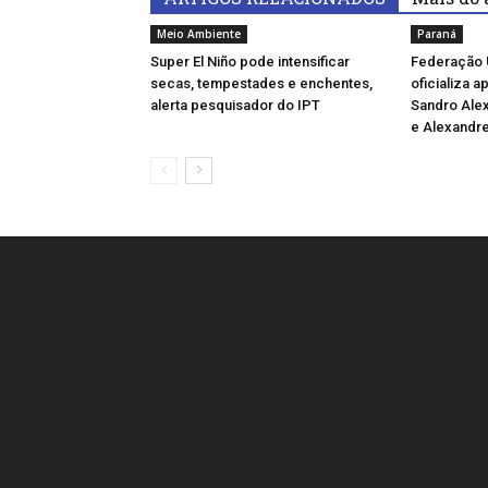
Meio Ambiente
Paraná
Super El Niño pode intensificar
Federação 
secas, tempestades e enchentes,
oficializa 
alerta pesquisador do IPT
Sandro Ale
e Alexandre