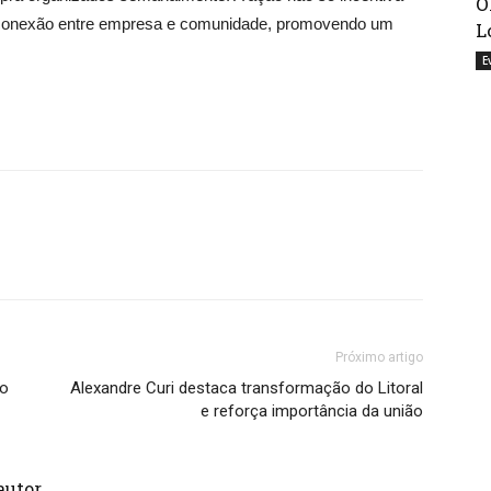
O
a conexão entre empresa e comunidade, promovendo um
L
E
Próximo artigo
so
Alexandre Curi destaca transformação do Litoral
e reforça importância da união
autor