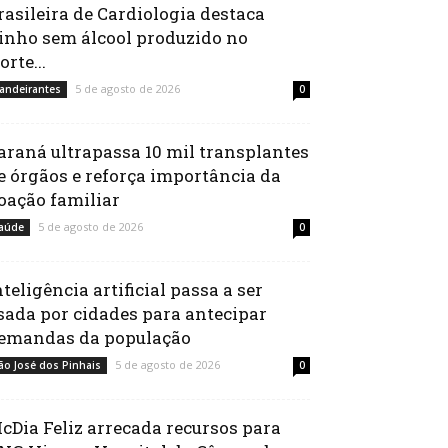
rasileira de Cardiologia destaca
inho sem álcool produzido no
orte...
5 de agosto de 2026
andeirantes
0
araná ultrapassa 10 mil transplantes
e órgãos e reforça importância da
oação familiar
5 de agosto de 2026
aúde
0
nteligência artificial passa a ser
sada por cidades para antecipar
emandas da população
5 de agosto de 2026
ão José dos Pinhais
0
cDia Feliz arrecada recursos para