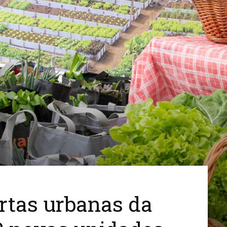
Cidades
do
Paraná
rtas urbanas da