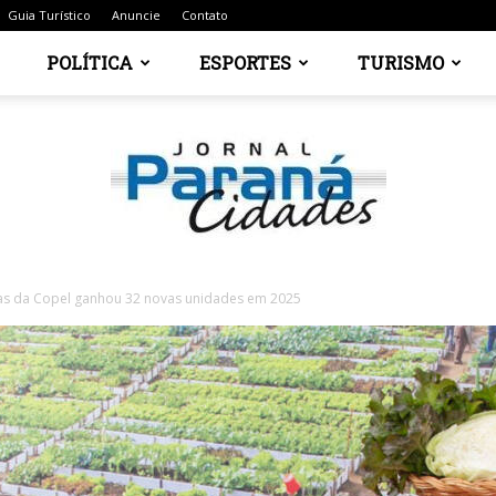
Guia Turístico
Anuncie
Contato
POLÍTICA
ESPORTES
TURISMO
as da Copel ganhou 32 novas unidades em 2025
Jornal