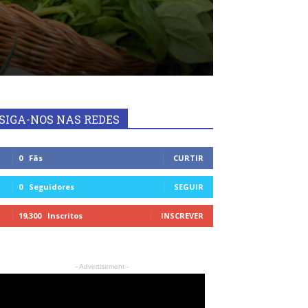
SIGA-NOS NAS REDES
0
Fãs
CURTIR
0
Seguidores
SEGUIR
19,300
Inscritos
INSCREVER
- Advertisement -