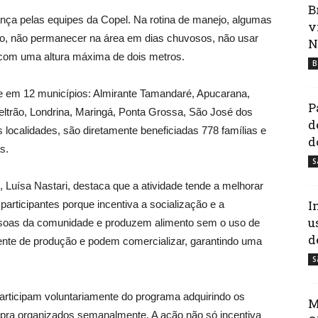
B
nça pelas equipes da Copel. Na rotina de manejo, algumas
v
, não permanecer na área em dias chuvosos, não usar
N
o com uma altura máxima de dois metros.
B
te em 12 municípios: Almirante Tamandaré, Apucarana,
P
eltrão, Londrina, Maringá, Ponta Grossa, São José dos
d
ocalidades, são diretamente beneficiadas 778 famílias e
d
s.
S
, Luísa Nastari, destaca que a atividade tende a melhorar
I
participantes porque incentiva a socialização e a
u
ssoas da comunidade e produzem alimento sem o uso de
d
ente de produção e podem comercializar, garantindo uma
S
rticipam voluntariamente do programa adquirindo os
M
mpra organizados semanalmente. A ação não só incentiva