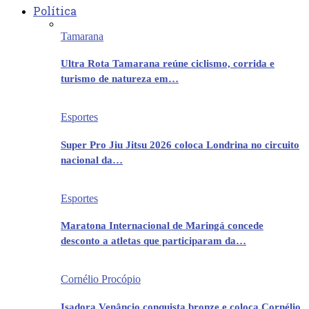
Política
Tamarana
Ultra Rota Tamarana reúne ciclismo, corrida e
turismo de natureza em…
Esportes
Super Pro Jiu Jitsu 2026 coloca Londrina no circuito
nacional da…
Esportes
Maratona Internacional de Maringá concede
desconto a atletas que participaram da…
Cornélio Procópio
Isadora Venâncio conquista bronze e coloca Cornélio