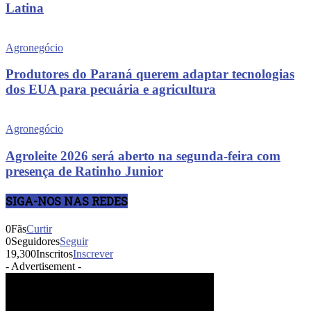
Latina
Agronegócio
Produtores do Paraná querem adaptar tecnologias
dos EUA para pecuária e agricultura
Agronegócio
Agroleite 2026 será aberto na segunda-feira com
presença de Ratinho Junior
SIGA-NOS NAS REDES
0
Fãs
Curtir
0
Seguidores
Seguir
19,300
Inscritos
Inscrever
- Advertisement -