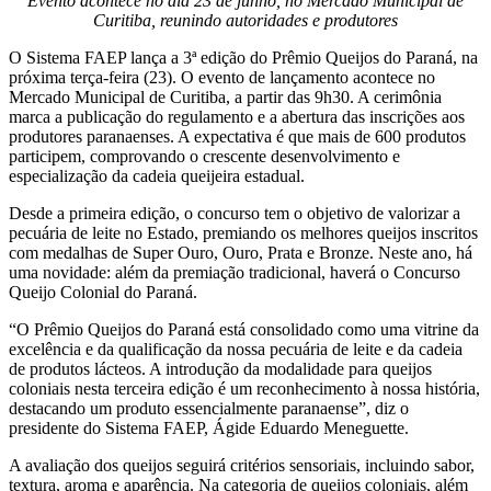
Evento acontece no dia 23 de junho, no Mercado Municipal de
Curitiba, reunindo autoridades e produtores
O Sistema FAEP lança a 3ª edição do Prêmio Queijos do Paraná, na
próxima terça-feira (23). O evento de lançamento acontece no
Mercado Municipal de Curitiba, a partir das 9h30. A cerimônia
marca a publicação do regulamento e a abertura das inscrições aos
produtores paranaenses. A expectativa é que mais de 600 produtos
participem, comprovando o crescente desenvolvimento e
especialização da cadeia queijeira estadual.
Desde a primeira edição, o concurso tem o objetivo de valorizar a
pecuária de leite no Estado, premiando os melhores queijos inscritos
com medalhas de Super Ouro, Ouro, Prata e Bronze. Neste ano, há
uma novidade: além da premiação tradicional, haverá o Concurso
Queijo Colonial do Paraná.
“O Prêmio Queijos do Paraná está consolidado como uma vitrine da
excelência e da qualificação da nossa pecuária de leite e da cadeia
de produtos lácteos. A introdução da modalidade para queijos
coloniais nesta terceira edição é um reconhecimento à nossa história,
destacando um produto essencialmente paranaense”, diz o
presidente do Sistema FAEP, Ágide Eduardo Meneguette.
A avaliação dos queijos seguirá critérios sensoriais, incluindo sabor,
textura, aroma e aparência. Na categoria de queijos coloniais, além