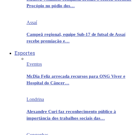
Procópio no pódio dos…
Assaí
Campeã regional, equipe Sub-17 de futsal de Assaí
recebe premiação e…
Esportes
Eventos
McDia Feliz arrecada recursos para ONG Viver e
Hospital do Câncer…
Londrina
Alexandre Curi faz reconhecimento público à
importância dos trabalhos sociais das…
Congonhas