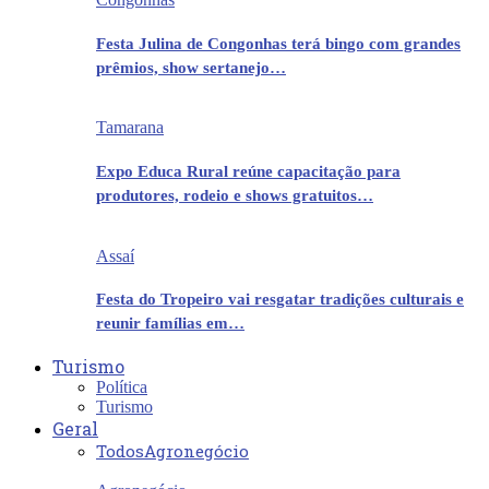
Festa Julina de Congonhas terá bingo com grandes
prêmios, show sertanejo…
Tamarana
Expo Educa Rural reúne capacitação para
produtores, rodeio e shows gratuitos…
Assaí
Festa do Tropeiro vai resgatar tradições culturais e
reunir famílias em…
Turismo
Política
Turismo
Geral
Todos
Agronegócio