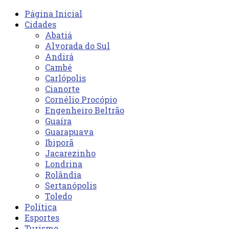
Página Inicial
Cidades
Abatiá
Alvorada do Sul
Andirá
Cambé
Carlópolis
Cianorte
Cornélio Procópio
Engenheiro Beltrão
Guaíra
Guarapuava
Ibiporã
Jacarezinho
Londrina
Rolândia
Sertanópolis
Toledo
Política
Esportes
Turismo