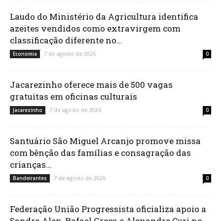
Laudo do Ministério da Agricultura identifica
azeites vendidos como extravirgem com
classificação diferente no...
7 de agosto de 2026
Economia
0
Jacarezinho oferece mais de 500 vagas
gratuitas em oficinas culturais
7 de agosto de 2026
Jacarezinho
0
Santuário São Miguel Arcanjo promove missa
com bênção das famílias e consagração das
crianças...
7 de agosto de 2026
Bandeirantes
0
Federação União Progressista oficializa apoio a
Sandro Alex, Rafael Greca e Alexandre Curi no...