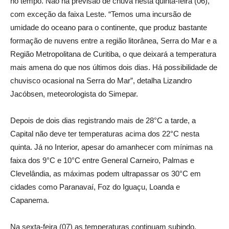
no tempo. Não há previsão de chuva nesta quinta-feira (06),
com exceção da faixa Leste. “Temos uma incursão de
umidade do oceano para o continente, que produz bastante
formação de nuvens entre a região litorânea, Serra do Mar e a
Região Metropolitana de Curitiba, o que deixará a temperatura
mais amena do que nos últimos dois dias. Há possibilidade de
chuvisco ocasional na Serra do Mar”, detalha Lizandro
Jacóbsen, meteorologista do Simepar.
Depois de dois dias registrando mais de 28°C a tarde, a
Capital não deve ter temperaturas acima dos 22°C nesta
quinta. Já no Interior, apesar do amanhecer com mínimas na
faixa dos 9°C e 10°C entre General Carneiro, Palmas e
Clevelândia, as máximas podem ultrapassar os 30°C em
cidades como Paranavaí, Foz do Iguaçu, Loanda e
Capanema.
Na sexta-feira (07) as temperaturas continuam subindo,