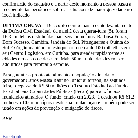
confirmação do cadastro e a partir deste momento a pessoa passa a
receber alertas periódicos sobre as situações de maior gravidade no
local indicado.
ÚLTIMA CHUVA
– De acordo com o mais recente levantamento
da Defesa Civil Estadual, da manhã desta quarta-feira (5), foram
16,3 mil telhas distribuídas para seis municípios: Barbosa Ferraz,
Bom Sucesso, Cambira, Jandaia do Sul, Pitangueiras e Quinta do
Sol. O órgão mantém um estoque com cerca de 100 mil telhas em
seu Centro Logístico, em Curitiba, para atender rapidamente as
cidades em casos de desastre. Mais 50 mil unidades devem ser
adquiridas para reforçar o estoque.
Para garantir o pronto atendimento à população afetada, o
governador Carlos Massa Ratinho Junior autorizou, na segunda-
feira, o repasse de R$ 50 milhões do Tesouro Estadual ao Fundo
Estadual para Calamidades Públicas (Fecap) para auxílio aos
municípios atingidos. O fundo, criado em 2023, já destinou R$ 61,2
milhões a 102 municípios desde sua implantação e também pode ser
usado em ações de prevenção e mitigação de riscos.
AEN
Facebook