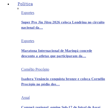
Política
Esportes
Super Pro Jiu Jitsu 2026 coloca Londrina no circuito
nacional da…
Esportes
Maratona Internacional de Maringá concede
desconto a atletas que participaram da…
Cornélio Procópio
Isadora Venâncio conquista bronze e coloca Cornélio
Procópio no pódio dos…
Assaí
Campeã regional, equipe Sub-17 de futsal de Assaí