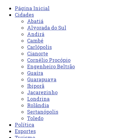
Página Inicial
Cidades
Abatiá
Alvorada do Sul
Andirá
Cambé
Carlópolis
Cianorte
Cornélio Procópio
Engenheiro Beltrão
Guaíra
Guarapuava
Ibiporã
Jacarezinho
Londrina
Rolândia
Sertanópolis
Toledo
Política
Esportes
Turismo