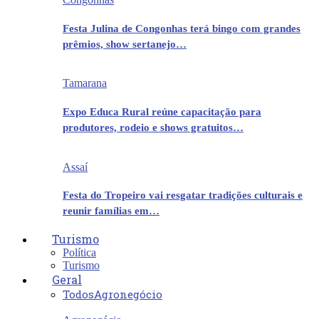
Festa Julina de Congonhas terá bingo com grandes
prêmios, show sertanejo…
Tamarana
Expo Educa Rural reúne capacitação para
produtores, rodeio e shows gratuitos…
Assaí
Festa do Tropeiro vai resgatar tradições culturais e
reunir famílias em…
Turismo
Política
Turismo
Geral
Todos
Agronegócio