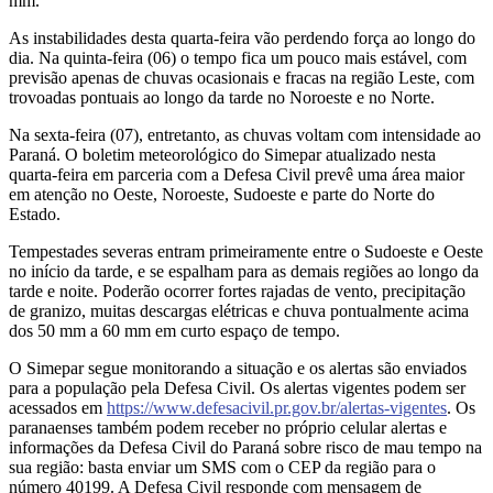
mm.
As instabilidades desta quarta-feira vão perdendo força ao longo do
dia. Na quinta-feira (06) o tempo fica um pouco mais estável, com
previsão apenas de chuvas ocasionais e fracas na região Leste, com
trovoadas pontuais ao longo da tarde no Noroeste e no Norte.
Na sexta-feira (07), entretanto, as chuvas voltam com intensidade ao
Paraná. O boletim meteorológico do Simepar atualizado nesta
quarta-feira em parceria com a Defesa Civil prevê uma área maior
em atenção no Oeste, Noroeste, Sudoeste e parte do Norte do
Estado.
Tempestades severas entram primeiramente entre o Sudoeste e Oeste
no início da tarde, e se espalham para as demais regiões ao longo da
tarde e noite. Poderão ocorrer fortes rajadas de vento, precipitação
de granizo, muitas descargas elétricas e chuva pontualmente acima
dos 50 mm a 60 mm em curto espaço de tempo.
O Simepar segue monitorando a situação e os alertas são enviados
para a população pela Defesa Civil. Os alertas vigentes podem ser
acessados em
https://www.defesacivil.pr.gov.br/alertas-vigentes
. Os
paranaenses também podem receber no próprio celular alertas e
informações da Defesa Civil do Paraná sobre risco de mau tempo na
sua região: basta enviar um SMS com o CEP da região para o
número 40199. A Defesa Civil responde com mensagem de