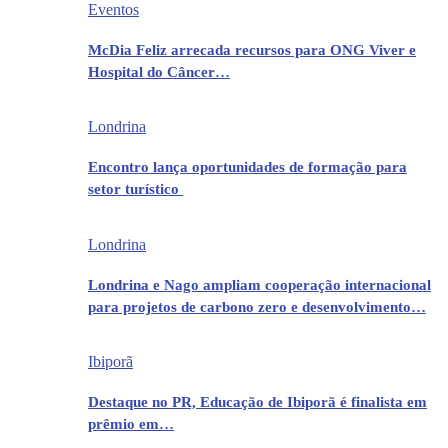
Eventos
McDia Feliz arrecada recursos para ONG Viver e
Hospital do Câncer…
Londrina
Encontro lança oportunidades de formação para
setor turístico
Londrina
Londrina e Nago ampliam cooperação internacional
para projetos de carbono zero e desenvolvimento…
Ibiporã
Destaque no PR, Educação de Ibiporã é finalista em
prêmio em…