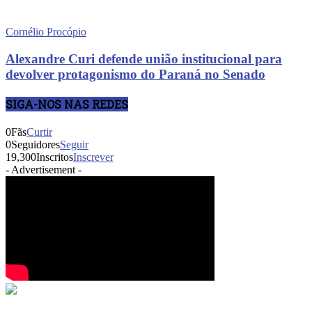
Cornélio Procópio
Alexandre Curi defende união institucional para
devolver protagonismo do Paraná no Senado
SIGA-NOS NAS REDES
0
Fãs
Curtir
0
Seguidores
Seguir
19,300
Inscritos
Inscrever
- Advertisement -