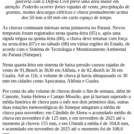
parceria com a Defesa Civil prevê uma área maior em
atenção. Poderão ocorrer fortes rajadas de vento, precipitação de
granizo, muitas descargas elétricas e chuva pontualmente acima
dos 50 mm a 60 mm em curto espaço de tempo.
As chuvas continuam intensas nesta primavera no Paraná. Novos
temporais foram registrados nesta quarta-feira (05) e, após uma
rápida trégua na quinta-feira (06), a chuva deve retornar com força
na sexta-feira (07) e no sábado (08) em várias regiões do Estado, de
acordo com o Sistema de Tecnologia e Monitoramento Ambiental
do Paraná (Simepar).
Nesta quarta-feira um sistema de baixa pressão causou rajadas de
vento de 91,8km/h às 3h30 em Altônia, e de 82,4km/h às 3h em
Guaíra. Até as 11h, o volume de chuva já havia ultrapassado os 30
mm em cidades como Apucarana, Altônia e Guaíra.
Por conta do alto volume de chuvas desde o fim de semana, além de
Cianorte, Santa Helena e Campo Mourão, que já haviam superado a
média histórica de chuva para o mês nos dois primeiros dias, outras
duas estações meteorológicas do Simepar atingiram a média de
chuva para novembro: em Cândido de Abreu o acumulado médio de
chuva em novembro é de 125 mm, e em novembro de 2025 até o
momento já choveu 155 mm, e em Ubiratã a média é de 104,8 mm,
e acumulado em novembro de 2025 até o momento foi de 108,6