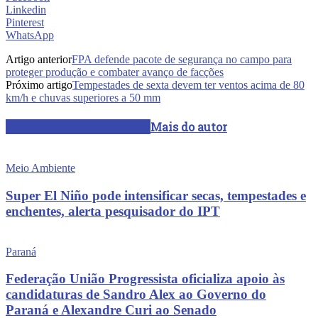
Linkedin
Pinterest
WhatsApp
Artigo anterior
FPA defende pacote de segurança no campo para
proteger produção e combater avanço de facções
Próximo artigo
Tempestades de sexta devem ter ventos acima de 80
km/h e chuvas superiores a 50 mm
ARTIGOS RELACIONADOS
Mais do autor
Meio Ambiente
Super El Niño pode intensificar secas, tempestades e
enchentes, alerta pesquisador do IPT
Paraná
Federação União Progressista oficializa apoio às
candidaturas de Sandro Alex ao Governo do
Paraná e Alexandre Curi ao Senado