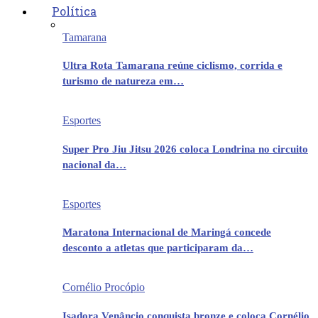
Política
Tamarana
Ultra Rota Tamarana reúne ciclismo, corrida e
turismo de natureza em…
Esportes
Super Pro Jiu Jitsu 2026 coloca Londrina no circuito
nacional da…
Esportes
Maratona Internacional de Maringá concede
desconto a atletas que participaram da…
Cornélio Procópio
Isadora Venâncio conquista bronze e coloca Cornélio