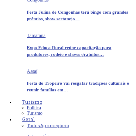
Festa Julina de Congonhas terá bingo com grandes
prêmios, show sertanejo…
Tamarana
Expo Educa Rural reúne capacitação para
produtores, rodeio e shows gratuitos…
Assaí
Festa do Tropeiro vai resgatar tradições culturais e
reunir famílias em…
Turismo
Política
Turismo
Geral
Todos
Agronegócio