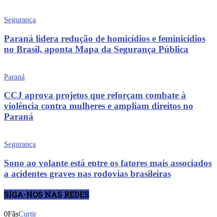
Segurança
Paraná lidera redução de homicídios e feminicídios
no Brasil, aponta Mapa da Segurança Pública
Paraná
CCJ aprova projetos que reforçam combate à
violência contra mulheres e ampliam direitos no
Paraná
Segurança
Sono ao volante está entre os fatores mais associados
a acidentes graves nas rodovias brasileiras
SIGA-NOS NAS REDES
0
Fãs
Curtir