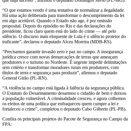
que haja sucesso”, afirmou o deputado Domingos Sávio (PL-MG).
“O que estamos vendo é uma tentativa de normalizar a ilegalidade.
Há uma ação deliberada para transformar o descumprimento da lei
em algo aceitável. Quando o Estado não age, é por omissão
proposital. Depois do episódio no Rio e das declarações do
presidente, ficou claro quem está do lado do crime — até pelo
silêncio. O discurso mais eloquente de Lula é o silêncio protetor do
traficante”, declarou o deputado Alceu Moreira (MDB-RS).
“Precisamos garantir invasão zero e paz no campo. A insegurança
jurídica cresce com novas demarcações de terras que ameaçam
produtores e o turismo no Nordeste. É urgente impedir delimitações
sem critério e transformar moradores rurais em produtores, com
títulos de terra e segurança para produzir”, afirmou o deputado
General Girão (PL-RN).
“A violência no campo está ligada à falência da segurança pública.
O Estatuto do Desarmamento desarmou o cidadão de bem e deixou
a população vulnerável. A criminalidade cresceu, e agora colhemos
os efeitos de uma política que enfraqueceu quem cumpre a lei e
fortaleceu o crime”, completou o deputado Cabo Gilberto (PL-PB).
Confira os principais projetos do Pacote de Segurança no Campo da
FPA: