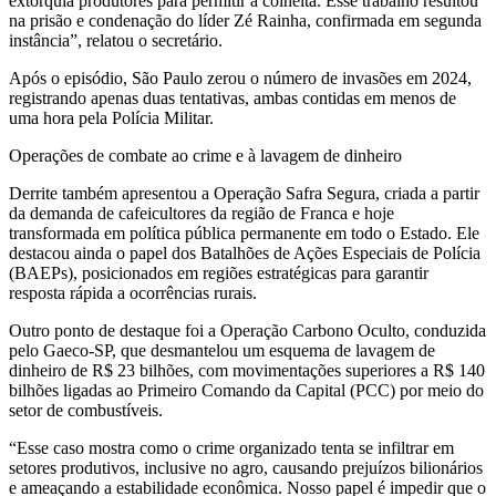
extorquia produtores para permitir a colheita. Esse trabalho resultou
na prisão e condenação do líder Zé Rainha, confirmada em segunda
instância”, relatou o secretário.
Após o episódio, São Paulo zerou o número de invasões em 2024,
registrando apenas duas tentativas, ambas contidas em menos de
uma hora pela Polícia Militar.
Operações de combate ao crime e à lavagem de dinheiro
Derrite também apresentou a Operação Safra Segura, criada a partir
da demanda de cafeicultores da região de Franca e hoje
transformada em política pública permanente em todo o Estado. Ele
destacou ainda o papel dos Batalhões de Ações Especiais de Polícia
(BAEPs), posicionados em regiões estratégicas para garantir
resposta rápida a ocorrências rurais.
Outro ponto de destaque foi a Operação Carbono Oculto, conduzida
pelo Gaeco-SP, que desmantelou um esquema de lavagem de
dinheiro de R$ 23 bilhões, com movimentações superiores a R$ 140
bilhões ligadas ao Primeiro Comando da Capital (PCC) por meio do
setor de combustíveis.
“Esse caso mostra como o crime organizado tenta se infiltrar em
setores produtivos, inclusive no agro, causando prejuízos bilionários
e ameaçando a estabilidade econômica. Nosso papel é impedir que o