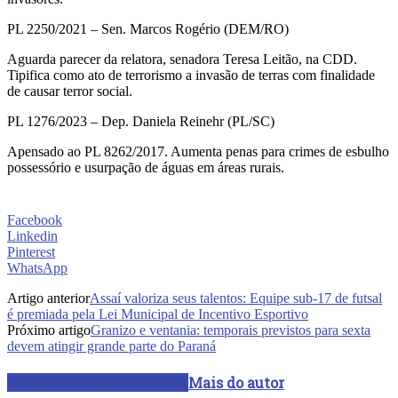
PL 2250/2021 – Sen. Marcos Rogério (DEM/RO)
Aguarda parecer da relatora, senadora Teresa Leitão, na CDD.
Tipifica como ato de terrorismo a invasão de terras com finalidade
de causar terror social.
PL 1276/2023 – Dep. Daniela Reinehr (PL/SC)
Apensado ao PL 8262/2017. Aumenta penas para crimes de esbulho
possessório e usurpação de águas em áreas rurais.
Facebook
Linkedin
Pinterest
WhatsApp
Artigo anterior
Assaí valoriza seus talentos: Equipe sub-17 de futsal
é premiada pela Lei Municipal de Incentivo Esportivo
Próximo artigo
Granizo e ventania: temporais previstos para sexta
devem atingir grande parte do Paraná
ARTIGOS RELACIONADOS
Mais do autor