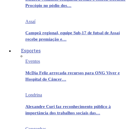
Procópio no pódio dos…
Assaí
Campeã regional, equipe Sub-17 de futsal de Assaí
recebe premiação e…
Esportes
Eventos
McDia Feliz arrecada recursos para ONG Viver e
Hospital do Câncer…
Londrina
Alexandre Curi faz reconhecimento público à
importância dos trabalhos sociais das…
Congonhas