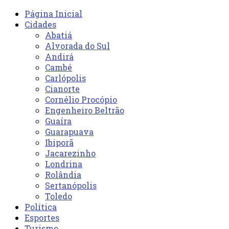
Página Inicial
Cidades
Abatiá
Alvorada do Sul
Andirá
Cambé
Carlópolis
Cianorte
Cornélio Procópio
Engenheiro Beltrão
Guaíra
Guarapuava
Ibiporã
Jacarezinho
Londrina
Rolândia
Sertanópolis
Toledo
Política
Esportes
Turismo