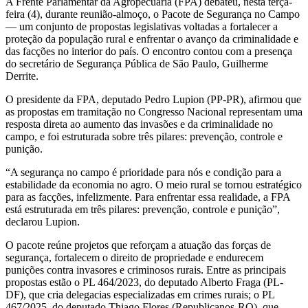
A Frente Parlamentar da Agropecuária (FPA) debateu, nesta terça-
feira (4), durante reunião-almoço, o Pacote de Segurança no Campo
— um conjunto de propostas legislativas voltadas a fortalecer a
proteção da população rural e enfrentar o avanço da criminalidade e
das facções no interior do país. O encontro contou com a presença
do secretário de Segurança Pública de São Paulo, Guilherme
Derrite.
O presidente da FPA, deputado Pedro Lupion (PP-PR), afirmou que
as propostas em tramitação no Congresso Nacional representam uma
resposta direta ao aumento das invasões e da criminalidade no
campo, e foi estruturada sobre três pilares: prevenção, controle e
punição.
“A segurança no campo é prioridade para nós e condição para a
estabilidade da economia no agro. O meio rural se tornou estratégico
para as facções, infelizmente. Para enfrentar essa realidade, a FPA
está estruturada em três pilares: prevenção, controle e punição”,
declarou Lupion.
O pacote reúne projetos que reforçam a atuação das forças de
segurança, fortalecem o direito de propriedade e endurecem
punições contra invasores e criminosos rurais. Entre as principais
propostas estão o PL 464/2023, do deputado Alberto Fraga (PL-
DF), que cria delegacias especializadas em crimes rurais; o PL
467/2025, do deputado Thiago Flores (Republicanos-RO), que