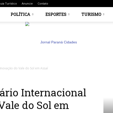
uia Turístico
Anuncie
Contato
POLÍTICA
ESPORTES
TURISMO
 Inovação do Vale do Sol em Assaí
Jornal
ário Internacional
Vale do Sol em