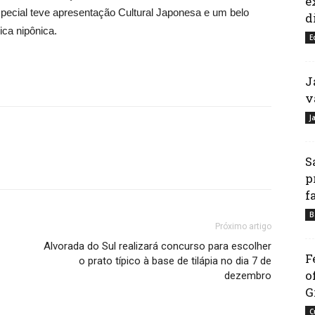
e
pecial teve apresentação Cultural Japonesa e um belo
d
ca nipônica.
E
J
v
J
S
p
f
B
Próximo artigo
Alvorada do Sul realizará concurso para escolher
F
o prato típico à base de tilápia no dia 7 de
o
dezembro
G
C