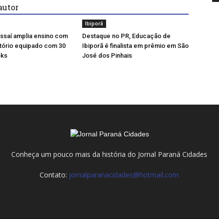
autor
Ibiporã
ssaí amplia ensino com
Destaque no PR, Educação de
tório equipado com 30
Ibiporã é finalista em prêmio em São
ks
José dos Pinhais
Conheça um pouco mais da história do Jornal Paraná Cidades
Contato:
jornalparanacidades@hotmail.com