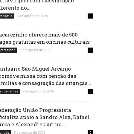
xtravirgem com classificação
iferente no...
7 de agosto de 2026
conomia
0
acarezinho oferece mais de 500
agas gratuitas em oficinas culturais
7 de agosto de 2026
acarezinho
0
antuário São Miguel Arcanjo
romove missa com bênção das
amílias e consagração das crianças...
7 de agosto de 2026
andeirantes
0
ederação União Progressista
ficializa apoio a Sandro Alex, Rafael
reca e Alexandre Curi no...
6 de agosto de 2026
uritiba
0