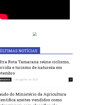
ÚLTIMAS NOTÍCIAS
ltra Rota Tamarana reúne ciclismo,
orrida e turismo de natureza em
etembro
7 de agosto de 2026
amarana
0
audo do Ministério da Agricultura
dentifica azeites vendidos como