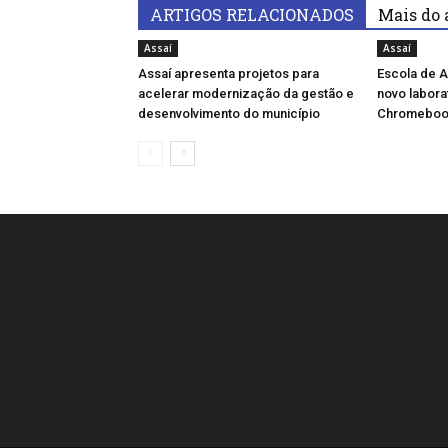
ARTIGOS RELACIONADOS
Mais do 
Assaí
Assaí
Assaí apresenta projetos para
Escola de A
acelerar modernização da gestão e
novo labora
desenvolvimento do município
Chromeboo