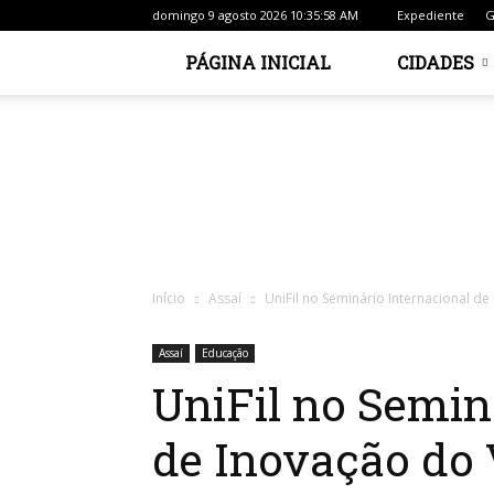
domingo 9 agosto 2026 10:35:58 AM
Expediente
G
PÁGINA INICIAL
CIDADES
Início
Assaí
UniFil no Seminário Internacional de
Assaí
Educação
UniFil no Semin
de Inovação do 