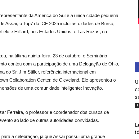
representante da América do Sul e a única cidade pequena
e Assaí, o Top7 do ICF 2025 inclui as cidades de Bursa,
field e Hilliard, nos Estados Unidos, e Las Rozas, na
zou, na última quinta-feira, 23 de outubro, o Seminário
vento contou com a participação de uma Delegação de Ohio,
do Sr. Jim Stifler, referência internacional em
n Collaboration Center, de Cleveland. Ele apresentou o
U
dimensões de uma comunidade inteligente: Inovação,
c
s
T
zar Ferreira, o professor e coordenador dos cursos de
 evento ao lado de outras autoridades convidadas.
L
i
 para a celebração, já que Assaí possui uma grande