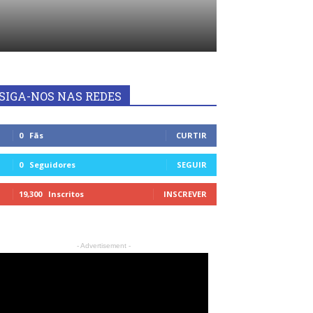
SIGA-NOS NAS REDES
0
Fãs
CURTIR
0
Seguidores
SEGUIR
19,300
Inscritos
INSCREVER
- Advertisement -