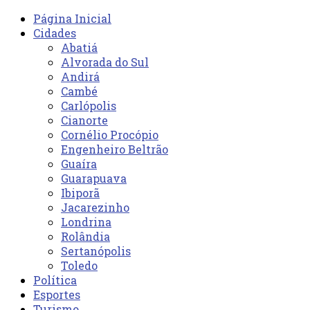
Página Inicial
Cidades
Abatiá
Alvorada do Sul
Andirá
Cambé
Carlópolis
Cianorte
Cornélio Procópio
Engenheiro Beltrão
Guaíra
Guarapuava
Ibiporã
Jacarezinho
Londrina
Rolândia
Sertanópolis
Toledo
Política
Esportes
Turismo