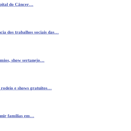
pital do Câncer…
cia dos trabalhos sociais das…
êmios, show sertanejo…
 rodeio e shows gratuitos…
eunir famílias em…