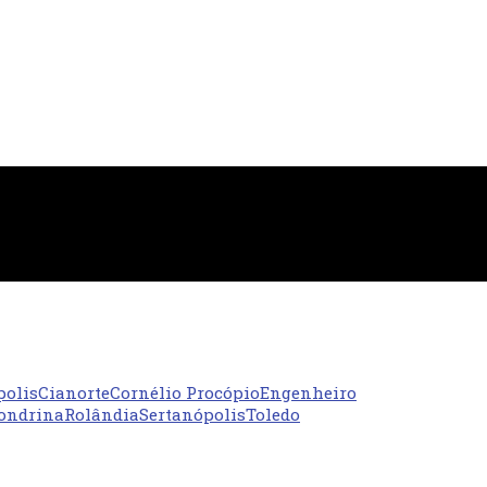
polis
Cianorte
Cornélio Procópio
Engenheiro
ondrina
Rolândia
Sertanópolis
Toledo