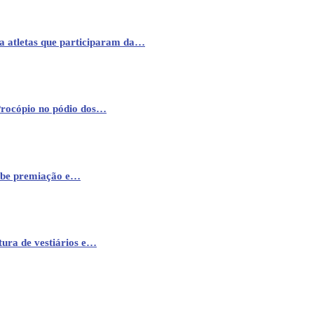
a atletas que participaram da…
Procópio no pódio dos…
cebe premiação e…
ura de vestiários e…