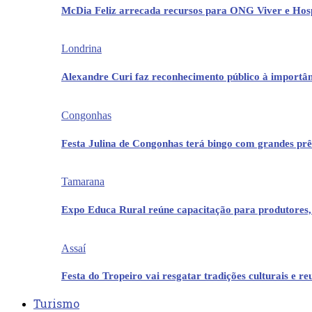
McDia Feliz arrecada recursos para ONG Viver e Hos
Londrina
Alexandre Curi faz reconhecimento público à importân
Congonhas
Festa Julina de Congonhas terá bingo com grandes pr
Tamarana
Expo Educa Rural reúne capacitação para produtores,
Assaí
Festa do Tropeiro vai resgatar tradições culturais e r
Turismo