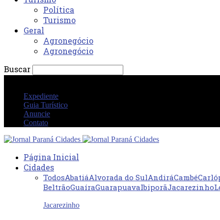
Política
Turismo
Geral
Agronegócio
Agronegócio
Buscar
sexta-feira 7 agosto 2026 01:22:38 PM
Expediente
Guia Turístico
Anuncie
Contato
Página Inicial
Cidades
Todos
Abatiá
Alvorada do Sul
Andirá
Cambé
Carló
Beltrão
Guaíra
Guarapuava
Ibiporã
Jacarezinho
L
Jacarezinho