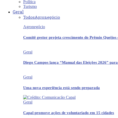
Política
Turismo
Geral
Todos
Agronegócio
Agronegócio
Comitê gestor projeta crescimento do Prêmio Queijos
Geral
Diego Campos lança “Manual das Eleições 2026” para
Geral
Uma nova experiência está sendo preparada
Geral
Capal promove ações de voluntariado em 15 cidades