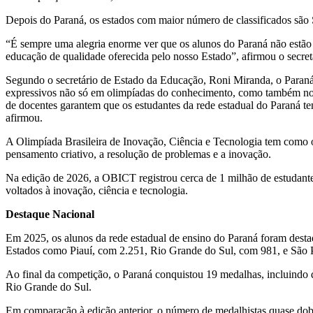
Depois do Paraná, os estados com maior número de classificados são
“É sempre uma alegria enorme ver que os alunos do Paraná não estão s
educação de qualidade oferecida pelo nosso Estado”, afirmou o secretá
Segundo o secretário de Estado da Educação, Roni Miranda, o Paraná li
expressivos não só em olimpíadas do conhecimento, como também no 
de docentes garantem que os estudantes da rede estadual do Paraná t
afirmou.
A Olimpíada Brasileira de Inovação, Ciência e Tecnologia tem como obj
pensamento criativo, a resolução de problemas e a inovação.
Na edição de 2026, a OBICT registrou cerca de 1 milhão de estudantes
voltados à inovação, ciência e tecnologia.
Destaque Nacional
Em 2025, os alunos da rede estadual de ensino do Paraná foram desta
Estados como Piauí, com 2.251, Rio Grande do Sul, com 981, e São 
Ao final da competição, o Paraná conquistou 19 medalhas, incluindo 
Rio Grande do Sul.
Em comparação à edição anterior, o número de medalhistas quase dob