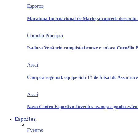
Esportes
Maratona Internacional de Maringá concede desconto 
Cornélio Procópio
Isadora Venâncio conquista bronze e coloca Cornélio 
Assaí
Campeã regional, equipe Sub-17 de futsal de Assaí re
Assaí
Novo Centro Esportivo Juventus avança e ganha estrut
Esportes
Eventos