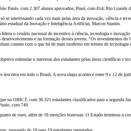
 São Paulo, com 2.307 alunos aprovados; Piauí, com 814; Rio Grande d
ó se interessando cada vez mais pelas área da inovação, ciência e tec
rio estadual da Inovação e Inteligência Artificial, Marcos Stamm.
dera o cenário nacional de incentivo à ciência, tecnologia e inovação j
desenvolvimento e na formação desses jovens. “Os investimentos do G
enham contato com o que há de mais moderno em termos de tecnologia e
etivo estimular o interesse dos estudantes pelas áreas científicas e te
 inscritos em todo o Brasil. A nova etapa acontece entre 9 e 12 de jun
que na OBICT, com 36.321 estudantes classificados para a segunda fas
Paulo, com 749.
quatro de ouro, além de 18 menções honrosas. O Estado terminou a comp
rou, passando de 10 para 19 estudantes premiados.