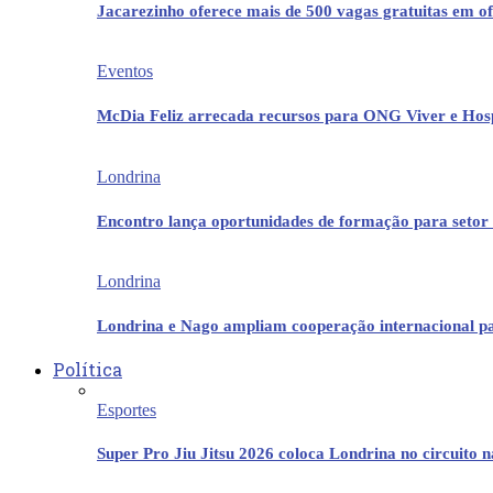
Jacarezinho oferece mais de 500 vagas gratuitas em ofi
Eventos
McDia Feliz arrecada recursos para ONG Viver e Hos
Londrina
Encontro lança oportunidades de formação para setor 
Londrina
Londrina e Nago ampliam cooperação internacional p
Política
Esportes
Super Pro Jiu Jitsu 2026 coloca Londrina no circuito 