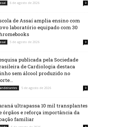
6 de agosto de 2026
ssaí
0
scola de Assaí amplia ensino com
ovo laboratório equipado com 30
hromebooks
5 de agosto de 2026
ssaí
0
esquisa publicada pela Sociedade
rasileira de Cardiologia destaca
inho sem álcool produzido no
orte...
5 de agosto de 2026
andeirantes
0
araná ultrapassa 10 mil transplantes
e órgãos e reforça importância da
oação familiar
5 de agosto de 2026