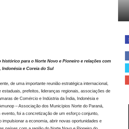
Cidades
do
histórico para o Norte Novo e Pioneiro e relações com
, Indonésia e Coreia do Sul
ente, de uma importante reunião estratégica internacional,
 estaduais, prefeitos, lideranças regionais, associações de
aras de Comércio e Indústria da Índia, Indonésia e
Paraná
 Amunop – Associação dos Municípios Norte do Paraná,
vento, foi a concretização de um esforço conjunto,
o impulsionar a economia, abrir novas oportunidades e
tes países com a região do Norte Novo e Pioneiro do