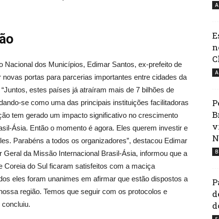
A
E
ião
n
C
 Nacional dos Municípios, Edimar Santos, ex-prefeito de
A
r novas portas para parcerias importantes entre cidades da
Juntos, estes países já atraíram mais de 7 bilhões de
P
dando-se como uma das principais instituições facilitadoras
B
ação tem gerado um impacto significativo no crescimento
v
sil-Ásia. Então o momento é agora. Eles querem investir e
N
les. Parabéns a todos os organizadores”, destacou Edimar
B
Geral da Missão Internacional Brasil-Ásia, informou que a
 e Coreia do Sul ficaram satisfeitos com a maciça
odos eles foram unanimes em afirmar que estão dispostos a
P
ossa região. Temos que seguir com os protocolos e
d
 concluiu.
d