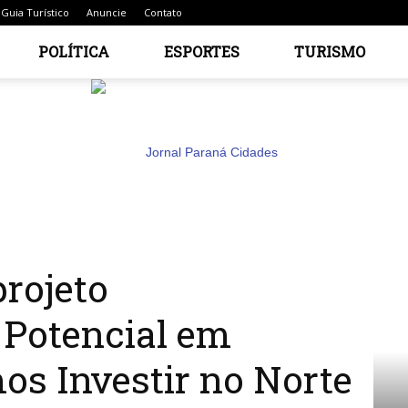
Guia Turístico
Anuncie
Contato
POLÍTICA
ESPORTES
TURISMO
formando Potencial em Progresso: “Vamos Investir no Norte do...
rojeto
Jornal
Potencial em
os Investir no Norte