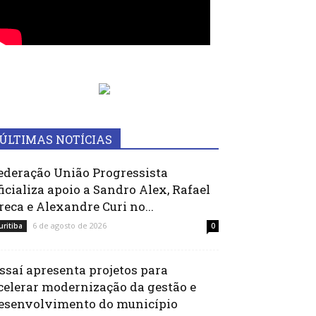
ÚLTIMAS NOTÍCIAS
ederação União Progressista
ficializa apoio a Sandro Alex, Rafael
reca e Alexandre Curi no...
6 de agosto de 2026
uritiba
0
ssaí apresenta projetos para
celerar modernização da gestão e
esenvolvimento do município