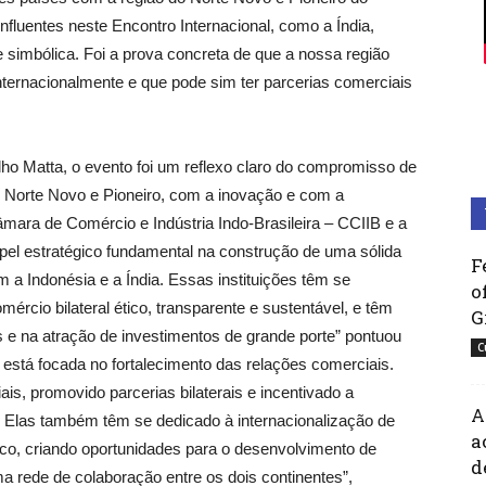
nfluentes neste Encontro Internacional, como a Índia,
e simbólica. Foi a prova concreta de que a nossa região
nternacionalmente e que pode sim ter parcerias comerciais
ho Matta, o evento foi um reflexo claro do compromisso de
o Norte Novo e Pioneiro, com a inovação e com a
mara de Comércio e Indústria Indo-Brasileira – CCIIB e a
l estratégico fundamental na construção de uma sólida
F
m a Indonésia e a Índia. Essas instituições têm se
o
cio bilateral ético, transparente e sustentável, e têm
G
 e na atração de investimentos de grande porte” pontuou
C
está focada no fortalecimento das relações comerciais.
is, promovido parcerias bilaterais e incentivado a
A
. Elas também têm se dedicado à internacionalização de
a
co, criando oportunidades para o desenvolvimento de
d
a rede de colaboração entre os dois continentes”,