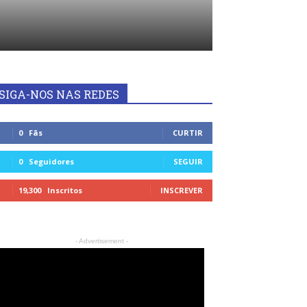
SIGA-NOS NAS REDES
0
Fãs
CURTIR
0
Seguidores
SEGUIR
19,300
Inscritos
INSCREVER
- Advertisement -