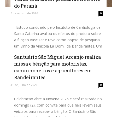
do Paraná
5 de agosto de 2026
0
Estudo conduzido pelo Instituto de Cardiologia de
Santa Catarina avaliou os efeitos do produto sobre
a função vascular e teve como objeto de pesquisa
um vinho da Vinícola La Dorni, de Bandeirantes. Um
vinho sem álcool produzido em Bandeirantes, no...
Santuário São Miguel Arcanjo realiza
missa e bênção para motoristas,
Leia mais
caminhoneiros e agricultores em
Bandeirantes
31 de julho de 2026
0
Celebração abre a Novena 2026 e será realizada no
domingo (2), com convite para que fiéis levem seus
veículos para receber a bênção. O Santuário São