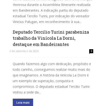
Honrosa durante a Assembleia Itinerante realizada
em Bandeirantes. A indicação partiu do deputado
estadual Tercilio Turini, por indicação do vereador
Vinicius Palugan, em reconhecimento à sua...
Deputado Tercilio Turini parabeniza
Leia mais
trabalho da Vinícola La Dorni,
destaque em Bandeirantes
2 de setembro de 2025
0
Quando fazemos algo com dedicação, propósito e
todo carinho, conseguimos realizar muito mais do
que imaginamos. A história da Vinícola La Dorni é
um exemplo de superação, conquista e
compromisso. O deputado estadual Tercilio Turini
visitou a sede da...
Leia mais