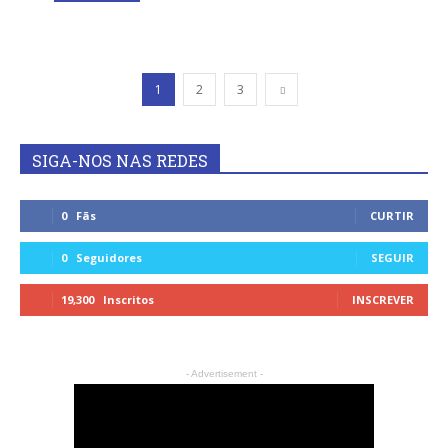
1
2
3
SIGA-NOS NAS REDES
0
Fãs
CURTIR
0
Seguidores
SEGUIR
19,300
Inscritos
INSCREVER
- Advertisement -