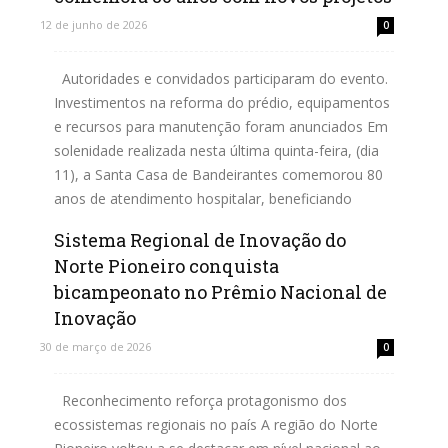
12 de junho de 2026
0
Autoridades e convidados participaram do evento.
Investimentos na reforma do prédio, equipamentos
e recursos para manutenção foram anunciados Em
solenidade realizada nesta última quinta-feira, (dia
11), a Santa Casa de Bandeirantes comemorou 80
anos de atendimento hospitalar, beneficiando
milhares de...
Sistema Regional de Inovação do
Norte Pioneiro conquista
Leia mais
bicampeonato no Prêmio Nacional de
Inovação
30 de março de 2026
0
Reconhecimento reforça protagonismo dos
ecossistemas regionais no país A região do Norte