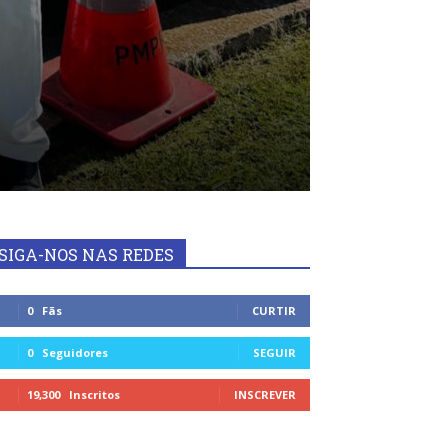
SIGA-NOS NAS REDES
0
Fãs
CURTIR
0
Seguidores
SEGUIR
19,300
Inscritos
INSCREVER