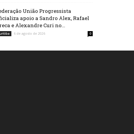
ederação União Progressista
ficializa apoio a Sandro Alex, Rafael
reca e Alexandre Curi no...
6 de agosto de 2026
uritiba
0