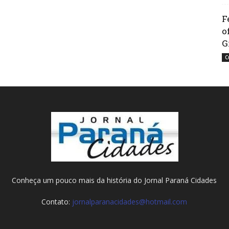
F
o
G
C
Conheça um pouco mais da história do Jornal Paraná Cidades
Contato:
jornalparanacidades@hotmail.com