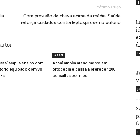
T
Próximo artigo
ia
Com previsão de chuva acima da média, Saúde
L
reforça cuidados contra leptospirose no outono
i
e
d
autor
E
Assaí
ssaí amplia ensino com
Assaí amplia atendimento em
tório equipado com 30
ortopedia e passa a oferecer 200
J
ks
consultas por mês
v
J
S
p
f
B