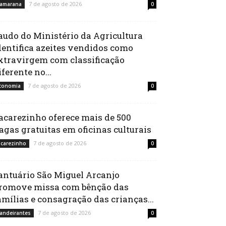
7 de agosto de 2026
amarana
0
audo do Ministério da Agricultura
dentifica azeites vendidos como
xtravirgem com classificação
iferente no...
7 de agosto de 2026
conomia
0
acarezinho oferece mais de 500
agas gratuitas em oficinas culturais
7 de agosto de 2026
acarezinho
0
antuário São Miguel Arcanjo
romove missa com bênção das
amílias e consagração das crianças...
7 de agosto de 2026
andeirantes
0