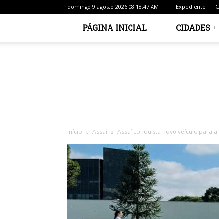
domingo 9 agosto 2026 08:18:47 AM
Expediente
G
PÁGINA INICIAL
CIDADES
Início
Assaí
Assaí conquista novo veículo para 