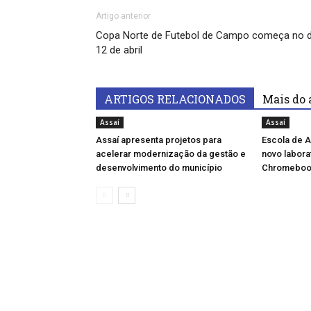
Artigo anterior
Copa Norte de Futebol de Campo começa no d
12 de abril
ARTIGOS RELACIONADOS
Mais do 
Assaí
Assaí
Assaí apresenta projetos para
Escola de A
acelerar modernização da gestão e
novo labora
desenvolvimento do município
Chromeboo