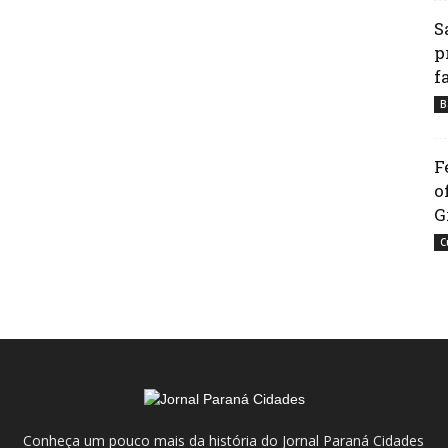
S
p
f
B
F
o
G
C
Conheça um pouco mais da história do Jornal Paraná Cidades