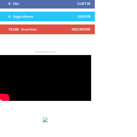
0
Fãs
CURTIR
0
Seguidores
SEGUIR
19,300
Inscritos
INSCREVER
- Advertisement -