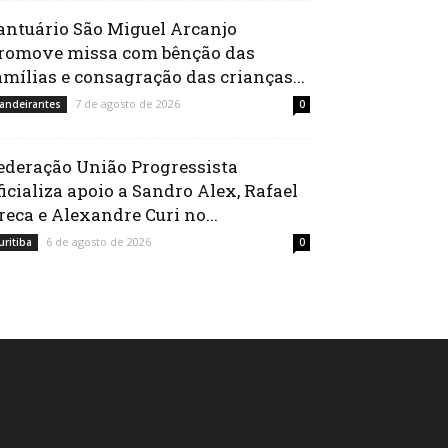
antuário São Miguel Arcanjo
romove missa com bênção das
amílias e consagração das crianças...
7 de agosto de 2026
andeirantes
0
ederação União Progressista
ficializa apoio a Sandro Alex, Rafael
reca e Alexandre Curi no...
6 de agosto de 2026
uritiba
0