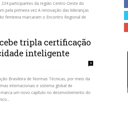
34 participantes da região Centro-Oeste do
am pela primeira vez A renovação das lideranças
Cidades
ação feminina marcaram o Encontro Regional de
be tripla certificação
cidade inteligente
do
0
ação Brasileira de Normas Técnicas, por meio da
mas internacionais e sistema global de
 marca um novo capítulo no desenvolvimento do
ico...
Paraná