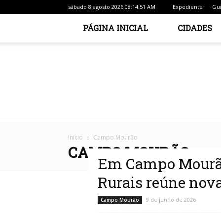
sábado 8 agosto 2026 08:14:51 AM
Expediente
Gui
PÁGINA INICIAL
CIDADES
Início
Campo Mourão
CAMPO MOURÃO
Em Campo Mourão
Rurais reúne nova
9 de junho de 2026
Campo Mourão