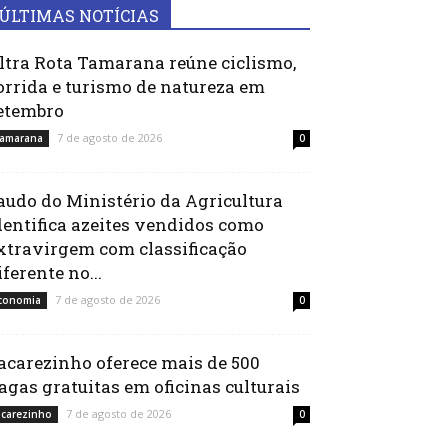
ÚLTIMAS NOTÍCIAS
ltra Rota Tamarana reúne ciclismo,
orrida e turismo de natureza em
etembro
7 de agosto de 2026
amarana
0
audo do Ministério da Agricultura
dentifica azeites vendidos como
xtravirgem com classificação
iferente no...
7 de agosto de 2026
conomia
0
acarezinho oferece mais de 500
agas gratuitas em oficinas culturais
7 de agosto de 2026
acarezinho
0