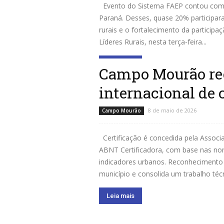
Evento do Sistema FAEP contou com 2
Paraná. Desses, quase 20% participar
rurais e o fortalecimento da particip
Líderes Rurais, nesta terça-feira...
Leia mais
Campo Mourão rece
internacional de 
8 de maio de 2026
Campo Mourão
Certificação é concedida pela Associ
ABNT Certificadora, com base nas nor
indicadores urbanos. Reconhecimento
município e consolida um trabalho técn
Leia mais