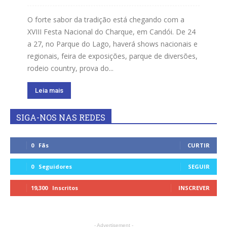
O forte sabor da tradição está chegando com a
XVIII Festa Nacional do Charque, em Candói. De 24
a 27, no Parque do Lago, haverá shows nacionais e
regionais, feira de exposições, parque de diversões,
rodeio country, prova do...
Leia mais
SIGA-NOS NAS REDES
0
Fãs
CURTIR
0
Seguidores
SEGUIR
19,300
Inscritos
INSCREVER
- Advertisement -