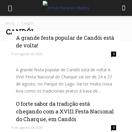
Início
Candói
CANDÓI
A grande festa popular de Candói está
de volta!
9 de agosto de 2023
0
A grande festa popular de Candói está de volta! A
XVIII Festa Nacional do Charque vai ser de 24 a 27
de agosto, no Parque do Lago. Vai ter muita coisa
boa como os tradicionais pratos à base de...
O forte sabor da tradição está
Leia mais
chegando com a XVIII Festa Nacional
do Charque, em Candói
9 de agosto de 2023
0