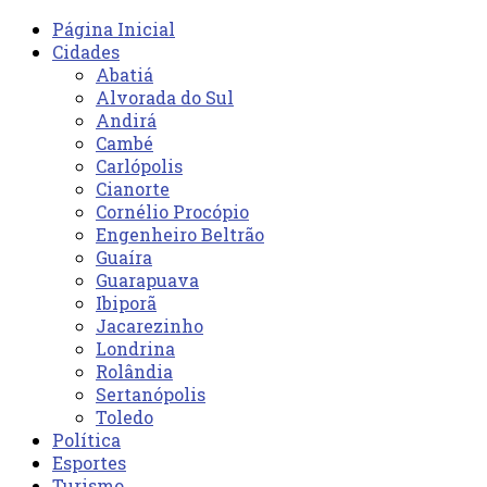
Página Inicial
Cidades
Abatiá
Alvorada do Sul
Andirá
Cambé
Carlópolis
Cianorte
Cornélio Procópio
Engenheiro Beltrão
Guaíra
Guarapuava
Ibiporã
Jacarezinho
Londrina
Rolândia
Sertanópolis
Toledo
Política
Esportes
Turismo