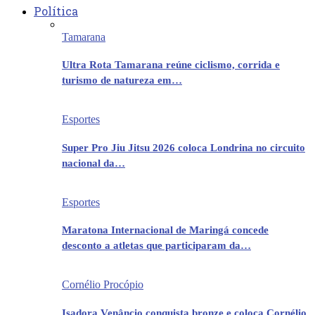
Política
Tamarana
Ultra Rota Tamarana reúne ciclismo, corrida e
turismo de natureza em…
Esportes
Super Pro Jiu Jitsu 2026 coloca Londrina no circuito
nacional da…
Esportes
Maratona Internacional de Maringá concede
desconto a atletas que participaram da…
Cornélio Procópio
Isadora Venâncio conquista bronze e coloca Cornélio