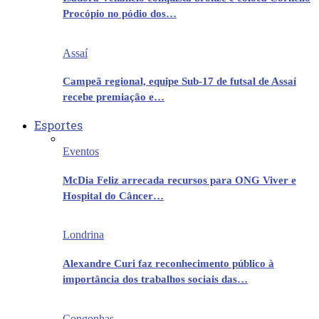
Procópio no pódio dos…
Assaí
Campeã regional, equipe Sub-17 de futsal de Assaí
recebe premiação e…
Esportes
Eventos
McDia Feliz arrecada recursos para ONG Viver e
Hospital do Câncer…
Londrina
Alexandre Curi faz reconhecimento público à
importância dos trabalhos sociais das…
Congonhas