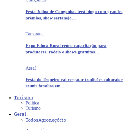
Festa Julina de Congonhas terá bingo com grandes
prêmios, show sertanejo…
Tamarana
Expo Educa Rural reúne capacitação para
produtores, rodeio e shows gratuitos…
Assaí
Festa do Tropeiro vai resgatar tradições culturais e
reunir famílias em…
Turismo
Política
Turismo
Geral
Todos
Agronegócio