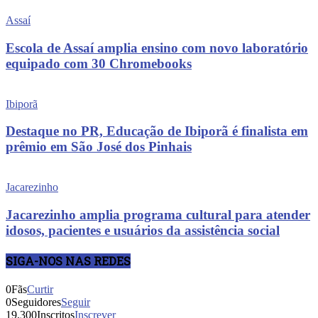
Assaí
Escola de Assaí amplia ensino com novo laboratório
equipado com 30 Chromebooks
Ibiporã
Destaque no PR, Educação de Ibiporã é finalista em
prêmio em São José dos Pinhais
Jacarezinho
Jacarezinho amplia programa cultural para atender
idosos, pacientes e usuários da assistência social
SIGA-NOS NAS REDES
0
Fãs
Curtir
0
Seguidores
Seguir
19,300
Inscritos
Inscrever