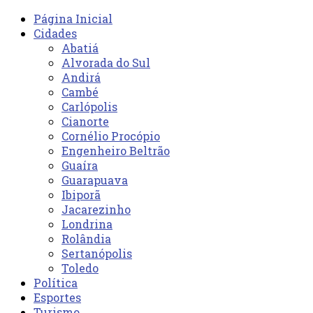
Página Inicial
Cidades
Abatiá
Alvorada do Sul
Andirá
Cambé
Carlópolis
Cianorte
Cornélio Procópio
Engenheiro Beltrão
Guaíra
Guarapuava
Ibiporã
Jacarezinho
Londrina
Rolândia
Sertanópolis
Toledo
Política
Esportes
Turismo