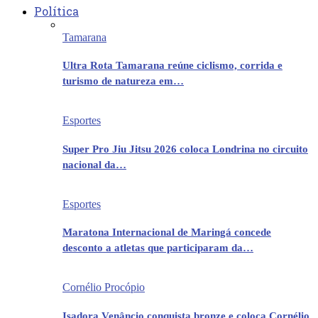
Política
Tamarana
Ultra Rota Tamarana reúne ciclismo, corrida e
turismo de natureza em…
Esportes
Super Pro Jiu Jitsu 2026 coloca Londrina no circuito
nacional da…
Esportes
Maratona Internacional de Maringá concede
desconto a atletas que participaram da…
Cornélio Procópio
Isadora Venâncio conquista bronze e coloca Cornélio