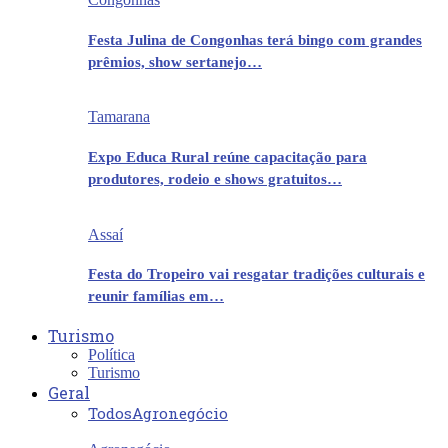
Festa Julina de Congonhas terá bingo com grandes
prêmios, show sertanejo…
Tamarana
Expo Educa Rural reúne capacitação para
produtores, rodeio e shows gratuitos…
Assaí
Festa do Tropeiro vai resgatar tradições culturais e
reunir famílias em…
Turismo
Política
Turismo
Geral
Todos
Agronegócio