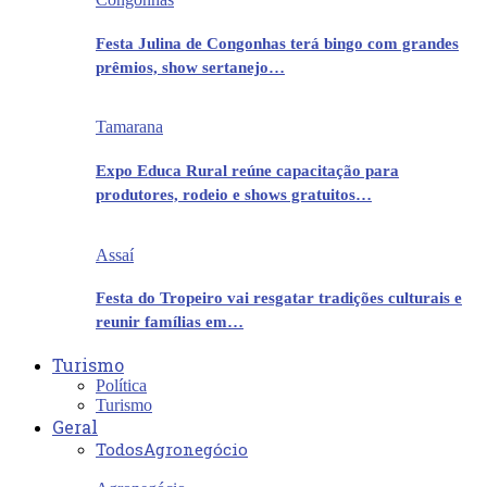
Festa Julina de Congonhas terá bingo com grandes
prêmios, show sertanejo…
Tamarana
Expo Educa Rural reúne capacitação para
produtores, rodeio e shows gratuitos…
Assaí
Festa do Tropeiro vai resgatar tradições culturais e
reunir famílias em…
Turismo
Política
Turismo
Geral
Todos
Agronegócio