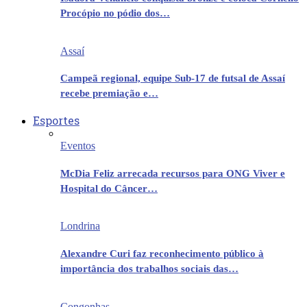
Procópio no pódio dos…
Assaí
Campeã regional, equipe Sub-17 de futsal de Assaí
recebe premiação e…
Esportes
Eventos
McDia Feliz arrecada recursos para ONG Viver e
Hospital do Câncer…
Londrina
Alexandre Curi faz reconhecimento público à
importância dos trabalhos sociais das…
Congonhas