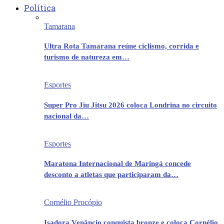
Política
Tamarana
Ultra Rota Tamarana reúne ciclismo, corrida e
turismo de natureza em…
Esportes
Super Pro Jiu Jitsu 2026 coloca Londrina no circuito
nacional da…
Esportes
Maratona Internacional de Maringá concede
desconto a atletas que participaram da…
Cornélio Procópio
Isadora Venâncio conquista bronze e coloca Cornélio