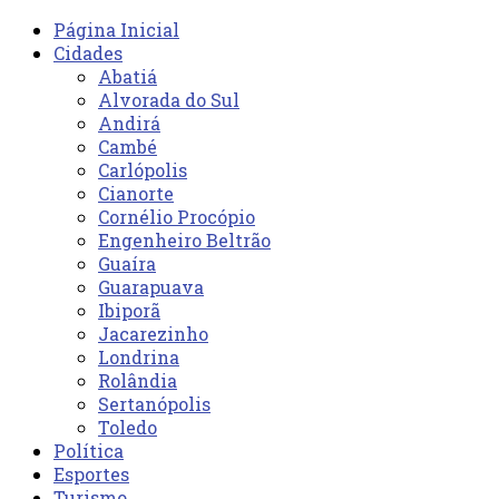
Página Inicial
Cidades
Abatiá
Alvorada do Sul
Andirá
Cambé
Carlópolis
Cianorte
Cornélio Procópio
Engenheiro Beltrão
Guaíra
Guarapuava
Ibiporã
Jacarezinho
Londrina
Rolândia
Sertanópolis
Toledo
Política
Esportes
Turismo