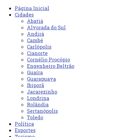
Página Inicial
Cidades
Abatiá
Alvorada do Sul
Andirá
Cambé
Carlópolis
Cianorte
Cornélio Procópio
Engenheiro Beltrão
Guaíra
Guarapuava
Ibiporã
Jacarezinho
Londrina
Rolândia
Sertanópolis
Toledo
Política
Esportes
Turismo