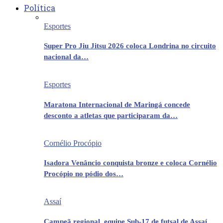
Política
Esportes
Super Pro Jiu Jitsu 2026 coloca Londrina no circuito
nacional da…
Esportes
Maratona Internacional de Maringá concede
desconto a atletas que participaram da…
Cornélio Procópio
Isadora Venâncio conquista bronze e coloca Cornélio
Procópio no pódio dos…
Assaí
Campeã regional, equipe Sub-17 de futsal de Assaí