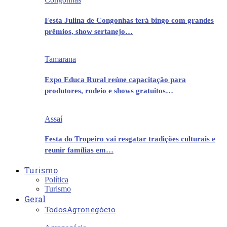
Festa Julina de Congonhas terá bingo com grandes
prêmios, show sertanejo…
Tamarana
Expo Educa Rural reúne capacitação para
produtores, rodeio e shows gratuitos…
Assaí
Festa do Tropeiro vai resgatar tradições culturais e
reunir famílias em…
Turismo
Política
Turismo
Geral
Todos
Agronegócio