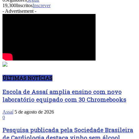
19,300
Inscritos
Inscrever
- Advertisement -
ÚLTIMAS NOTÍCIAS
Escola de Assaí amplia ensino com novo
laboratório equipado com 30 Chromebooks
Assaí
5 de agosto de 2026
0
Pesquisa publicada pela Sociedade Brasileira
de Cardiologia destaca vinho sem álcool