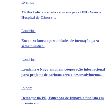
Eventos
McDia Feliz arrecada recursos para ONG Viver e
Hospital do Câncer…
Londrina
Encontro lança oportunidades de formação para
setor turístico
Londrina
Londrina e Nago ampliam cooperação internacional
para projetos de carbono zero e desenvolvimento…
Ibiporã
Destaque no PR, Educação de Ibiporã é finalista em
prêmio em…