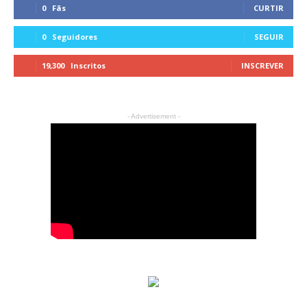
0
Fãs
CURTIR
0
Seguidores
SEGUIR
19,300
Inscritos
INSCREVER
- Advertisement -