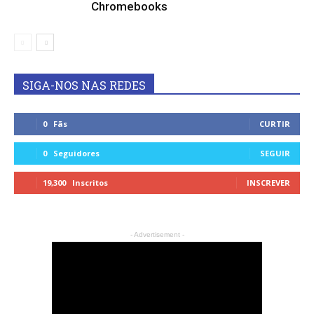
Chromebooks
SIGA-NOS NAS REDES
0
Fãs
CURTIR
0
Seguidores
SEGUIR
19,300
Inscritos
INSCREVER
- Advertisement -