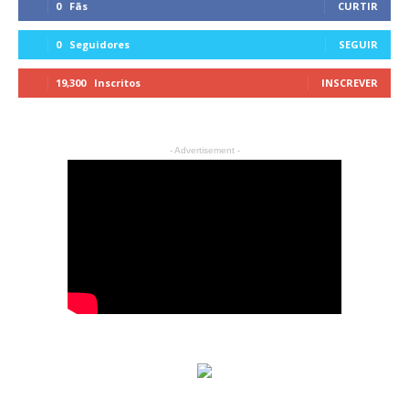
0
Fãs
CURTIR
0
Seguidores
SEGUIR
19,300
Inscritos
INSCREVER
- Advertisement -