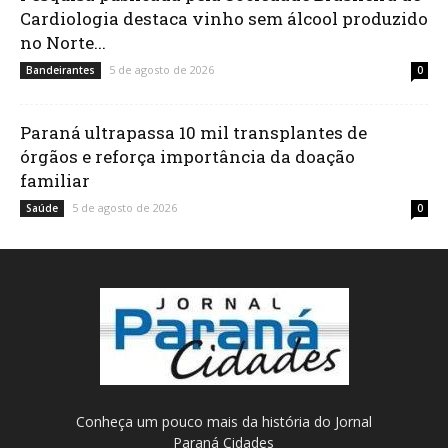
Cardiologia destaca vinho sem álcool produzido
no Norte...
5 de agosto de 2026
Bandeirantes
0
Paraná ultrapassa 10 mil transplantes de
órgãos e reforça importância da doação
familiar
5 de agosto de 2026
Saúde
0
Conheça um pouco mais da história do Jornal
Paraná Cidades