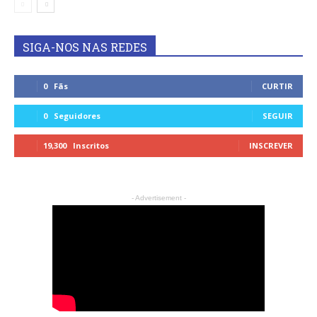
SIGA-NOS NAS REDES
0
Fãs
CURTIR
0
Seguidores
SEGUIR
19,300
Inscritos
INSCREVER
- Advertisement -