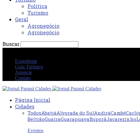
Política
Turismo
Geral
Agronegócio
Agronegócio
Buscar
sexta-feira 7 agosto 2026 09:11:13 AM
Expediente
Guia Turístico
Anuncie
Contato
Página Inicial
Cidades
Todos
Abatiá
Alvorada do Sul
Andirá
Cambé
Carló
Beltrão
Guaíra
Guarapuava
Ibiporã
Jacarezinho
L
Eventos