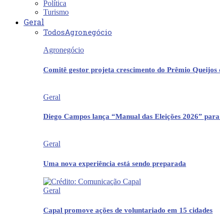
Política
Turismo
Geral
Todos
Agronegócio
Agronegócio
Comitê gestor projeta crescimento do Prêmio Queijos
Geral
Diego Campos lança “Manual das Eleições 2026” para
Geral
Uma nova experiência está sendo preparada
Geral
Capal promove ações de voluntariado em 15 cidades