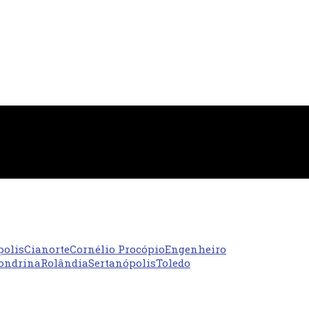
polis
Cianorte
Cornélio Procópio
Engenheiro
ondrina
Rolândia
Sertanópolis
Toledo