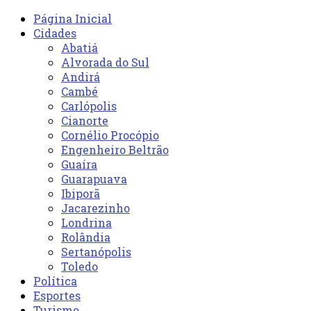
Página Inicial
Cidades
Abatiá
Alvorada do Sul
Andirá
Cambé
Carlópolis
Cianorte
Cornélio Procópio
Engenheiro Beltrão
Guaíra
Guarapuava
Ibiporã
Jacarezinho
Londrina
Rolândia
Sertanópolis
Toledo
Política
Esportes
Turismo