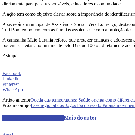
diretamente para pais, responsáveis, educadores e comunidade.
A ação tem como objetivo alertar sobre a importância de identificar si
A secretária municipal de Assistência Social, Vera Lourenço, destac
Tuti Bomtempo tem com as famílias assaienses e com a proteção das no
A campanha Maio Laranja reforça que proteger crianças e adolescente
podem ser feitas anonimamente pelo Disque 100 ou diretamente aos ó
Asimp/
Facebook
Linkedin
Pinterest
WhatsApp
Artigo anterior
Queda das temperaturas: Saúde orienta como diferencia
Próximo artigo
Fase regional dos Jogos Escolares do Paraná movimen
ARTIGOS RELACIONADOS
Mais do autor