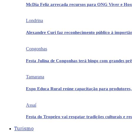
McDia Feliz arrecada recursos para ONG Viver e Hos
Londrina
Alexandre Curi faz reconhecimento público à importân
Congonhas
Festa Julina de Congonhas terá bingo com grandes pr
Tamarana
Expo Educa Rural reúne capacitação para produtores,
Assaí
Festa do Tropeiro vai resgatar tradições culturais e r
Turismo