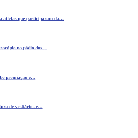
a atletas que participaram da…
Procópio no pódio dos…
cebe premiação e…
ura de vestiários e…