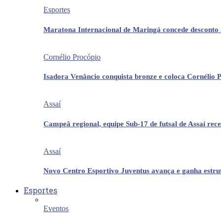
Esportes
Maratona Internacional de Maringá concede desconto 
Cornélio Procópio
Isadora Venâncio conquista bronze e coloca Cornélio 
Assaí
Campeã regional, equipe Sub-17 de futsal de Assaí re
Assaí
Novo Centro Esportivo Juventus avança e ganha estrut
Esportes
Eventos