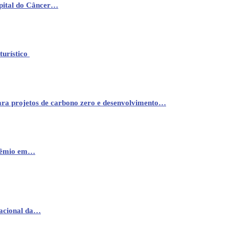
pital do Câncer…
turístico
ara projetos de carbono zero e desenvolvimento…
prêmio em…
nacional da…