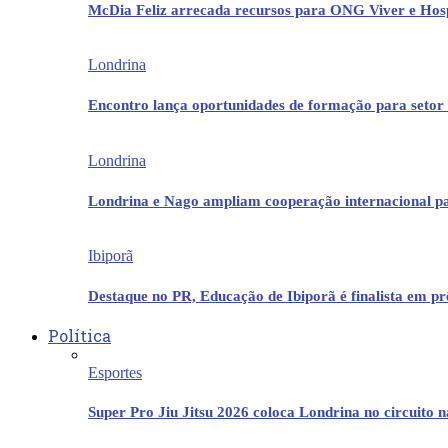
McDia Feliz arrecada recursos para ONG Viver e Hos
Londrina
Encontro lança oportunidades de formação para setor 
Londrina
Londrina e Nago ampliam cooperação internacional p
Ibiporã
Destaque no PR, Educação de Ibiporã é finalista em 
Política
Esportes
Super Pro Jiu Jitsu 2026 coloca Londrina no circuito 