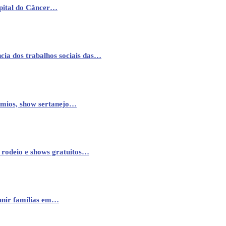
pital do Câncer…
cia dos trabalhos sociais das…
êmios, show sertanejo…
 rodeio e shows gratuitos…
eunir famílias em…