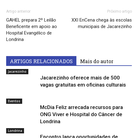
Artigo anterior
Próximo artigo
GAHEL prepara 2º Leilão
XXI EnCena chega às escolas
Beneficente em apoio ao
municipais de Jacarezinho
Hospital Evangélico de
Londrina
ARTIGOS RELACIONADOS
Mais do autor
Jacarezinho
Jacarezinho oferece mais de 500
vagas gratuitas em oficinas culturais
Eventos
McDia Feliz arrecada recursos para
ONG Viver e Hospital do Câncer de
Londrina
Londrina
Encontro lança oportunidades de