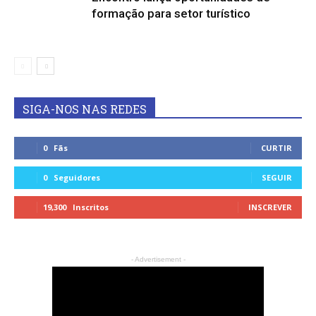
formação para setor turístico
SIGA-NOS NAS REDES
0
Fãs
CURTIR
0
Seguidores
SEGUIR
19,300
Inscritos
INSCREVER
- Advertisement -