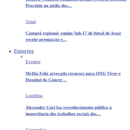
Procópio no pódio dos…
Assaí
Campeã regional, equipe Sub-17 de futsal de Assaí
recebe premiação e…
Esportes
Eventos
McDia Feliz arrecada recursos para ONG Viver e
Hospital do Câncer…
Londrina
Alexandre Curi faz reconhecimento público à
importância dos trabalhos sociais das…
Congonhas