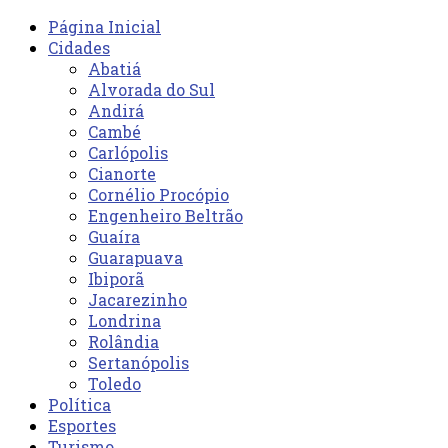
Página Inicial
Cidades
Abatiá
Alvorada do Sul
Andirá
Cambé
Carlópolis
Cianorte
Cornélio Procópio
Engenheiro Beltrão
Guaíra
Guarapuava
Ibiporã
Jacarezinho
Londrina
Rolândia
Sertanópolis
Toledo
Política
Esportes
Turismo