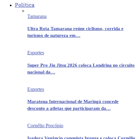
Política
Tamarana
Ultra Rota Tamarana reúne ciclismo, corrida e
turismo de natureza em…
Esportes
Super Pro Jiu Jitsu 2026 coloca Londrina no circuito
nacional da…
Esportes
Maratona Internacional de Maringá concede
desconto a atletas que participaram da…
Cornélio Procópio
Isadora Venâncio conquista bronze e coloca Cornélio