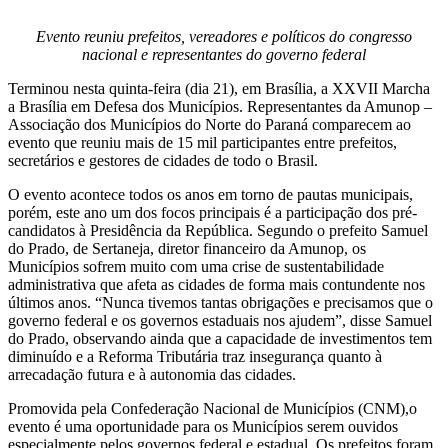
Evento reuniu prefeitos, vereadores e políticos do congresso
nacional e representantes do governo federal
Terminou nesta quinta-feira (dia 21), em Brasília, a XXVII Marcha
a Brasília em Defesa dos Municípios. Representantes da Amunop –
Associação dos Municípios do Norte do Paraná comparecem ao
evento que reuniu mais de 15 mil participantes entre prefeitos,
secretários e gestores de cidades de todo o Brasil.
O evento acontece todos os anos em torno de pautas municipais,
porém, este ano um dos focos principais é a participação dos pré-
candidatos à Presidência da República. Segundo o prefeito Samuel
do Prado, de Sertaneja, diretor financeiro da Amunop, os
Municípios sofrem muito com uma crise de sustentabilidade
administrativa que afeta as cidades de forma mais contundente nos
últimos anos. “Nunca tivemos tantas obrigações e precisamos que o
governo federal e os governos estaduais nos ajudem”, disse Samuel
do Prado, observando ainda que a capacidade de investimentos tem
diminuído e a Reforma Tributária traz insegurança quanto à
arrecadação futura e à autonomia das cidades.
Promovida pela Confederação Nacional de Municípios (CNM),o
evento é uma oportunidade para os Municípios serem ouvidos
especialmente pelos governos federal e estadual. Os prefeitos foram