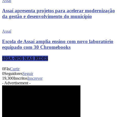
Assaí
Assaí apresenta projetos para acelerar modernização
da gestão e desenvolvimento do município
Assaí
Escola de Assaí amplia ensino com novo laboratório
equipado com 30 Chromebooks
SIGA-NOS NAS REDES
0
Fãs
Curtir
0
Seguidores
Seguir
19,300
Inscritos
Inscrever
- Advertisement -