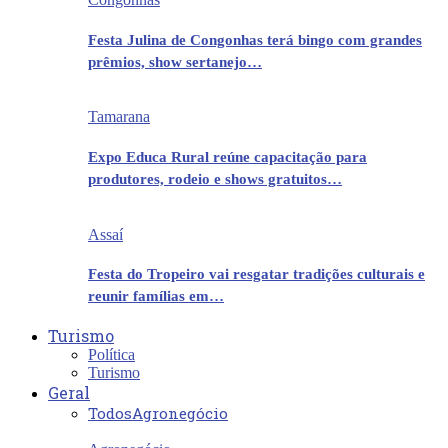
Festa Julina de Congonhas terá bingo com grandes
prêmios, show sertanejo…
Tamarana
Expo Educa Rural reúne capacitação para
produtores, rodeio e shows gratuitos…
Assaí
Festa do Tropeiro vai resgatar tradições culturais e
reunir famílias em…
Turismo
Política
Turismo
Geral
Todos
Agronegócio