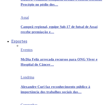
Procópio no pódio dos…
Assaí
Campeã regional, equipe Sub-17 de futsal de Assaí
recebe premiação e…
Esportes
Eventos
McDia Feliz arrecada recursos para ONG Viver e
Hospital do Câncer…
Londrina
Alexandre Curi faz reconhecimento público à
importância dos trabalhos sociais das…
Congonhas