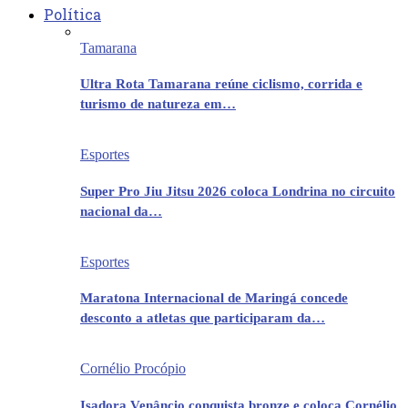
Política
Tamarana
Ultra Rota Tamarana reúne ciclismo, corrida e
turismo de natureza em…
Esportes
Super Pro Jiu Jitsu 2026 coloca Londrina no circuito
nacional da…
Esportes
Maratona Internacional de Maringá concede
desconto a atletas que participaram da…
Cornélio Procópio
Isadora Venâncio conquista bronze e coloca Cornélio