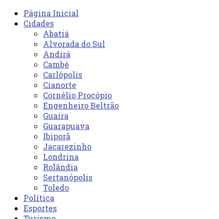
Página Inicial
Cidades
Abatiá
Alvorada do Sul
Andirá
Cambé
Carlópolis
Cianorte
Cornélio Procópio
Engenheiro Beltrão
Guaíra
Guarapuava
Ibiporã
Jacarezinho
Londrina
Rolândia
Sertanópolis
Toledo
Política
Esportes
Turismo