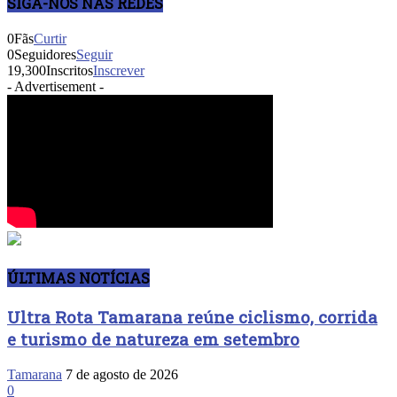
SIGA-NOS NAS REDES
0
Fãs
Curtir
0
Seguidores
Seguir
19,300
Inscritos
Inscrever
- Advertisement -
ÚLTIMAS NOTÍCIAS
Ultra Rota Tamarana reúne ciclismo, corrida
e turismo de natureza em setembro
Tamarana
7 de agosto de 2026
0