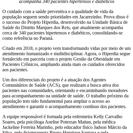
acompanha 340 pacientes hipertensos e diabéticos
O cuidado com a saúde preventiva e a qualidade de vida da
população seguem sendo prioridades em Jacarezinho. Prova disso é
o sucesso do Projeto Hiperdia, desenvolvido na Unidade Básica de
Saúde do Distrito Marques dos Reis, que atualmente acompanha
cerca de 340 pacientes hipertensos e diabéticos, consolidando-se
como referência no Paraná.
Criado em 2018, o projeto vem transformando vidas por meio de um
atendimento humanizado e multidisciplinar. Agora, o Hiperdia segue
fortalecido em parceria com o projeto Gestão da Obesidade em
Pacientes Crônicos, ampliando ainda mais os cuidados oferecidos
aos pacientes.
Um dos diferenciais do projeto é a atuação dos Agentes
Comunitários de Saúde (ACS), que realizam a busca ativa dos
pacientes nas comunidades, orientando e encaminhando moradores
para acompanhamento na unidade de saúde. O trabalho próximo da
população tem sido fundamental para ampliar o acesso ao
atendimento e garantir o acompanhamento contínuo dos pacientes.
A equipe responsável é formada pela enfermeira Kelly Carvalho
Soares, pela psicóloga Anelise Poterzan Maitan, pela médica
Jackeline Ferreira Marinho, pelo educador físico Jadson Márcio da
Silva, pelo fisioterapeuta Bruno Henrique Santana e pela