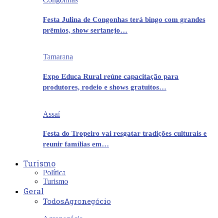
Festa Julina de Congonhas terá bingo com grandes
prêmios, show sertanejo…
Tamarana
Expo Educa Rural reúne capacitação para
produtores, rodeio e shows gratuitos…
Assaí
Festa do Tropeiro vai resgatar tradições culturais e
reunir famílias em…
Turismo
Política
Turismo
Geral
Todos
Agronegócio