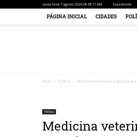
sexta-feira 7 agosto 2026 08:38:11 AM
Expediente
PÁGINA INICIAL
CIDADES
POL
Início
Política
Medicina veterinária ilegal passa a
Política
Medicina veterin