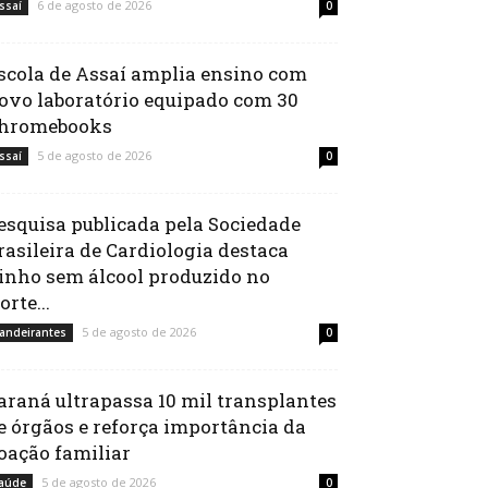
6 de agosto de 2026
ssaí
0
scola de Assaí amplia ensino com
ovo laboratório equipado com 30
hromebooks
5 de agosto de 2026
ssaí
0
esquisa publicada pela Sociedade
rasileira de Cardiologia destaca
inho sem álcool produzido no
orte...
5 de agosto de 2026
andeirantes
0
araná ultrapassa 10 mil transplantes
e órgãos e reforça importância da
oação familiar
5 de agosto de 2026
aúde
0