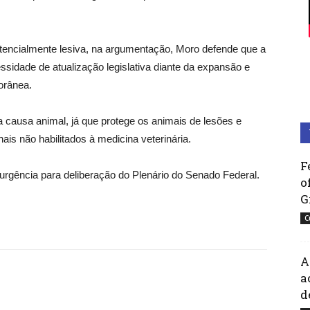
 potencialmente lesiva, na argumentação, Moro defende que a
essidade de atualização legislativa diante da expansão e
orânea.
 causa animal, já que protege os animais de lesões e
ais não habilitados à medicina veterinária.
F
gência para deliberação do Plenário do Senado Federal.
o
G
C
A
a
d