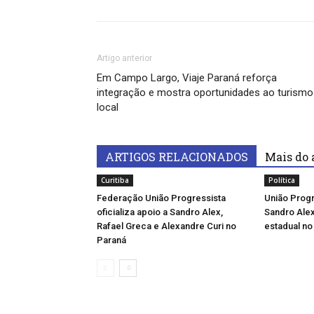
Artigo anterior
Em Campo Largo, Viaje Paraná reforça
integração e mostra oportunidades ao turismo
local
ARTIGOS RELACIONADOS
Mais do 
Curitiba
Política
Federação União Progressista
União Progr
oficializa apoio a Sandro Alex,
Sandro Ale
Rafael Greca e Alexandre Curi no
estadual no
Paraná