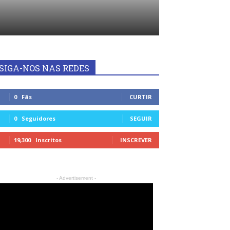
SIGA-NOS NAS REDES
0
Fãs
CURTIR
0
Seguidores
SEGUIR
19,300
Inscritos
INSCREVER
- Advertisement -