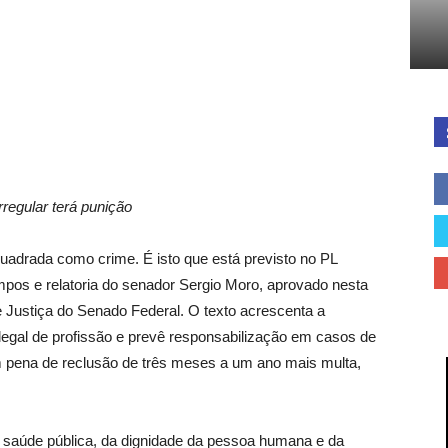
Cidades
do
irregular terá punição
nquadrada como crime. É isto que está previsto no PL
pos e relatoria do senador Sergio Moro, aprovado nesta
e Justiça do Senado Federal. O texto acrescenta a
 ilegal de profissão e prevê responsabilização em casos de
Paraná
m pena de reclusão de três meses a um ano mais multa,
à saúde pública, da dignidade da pessoa humana e da