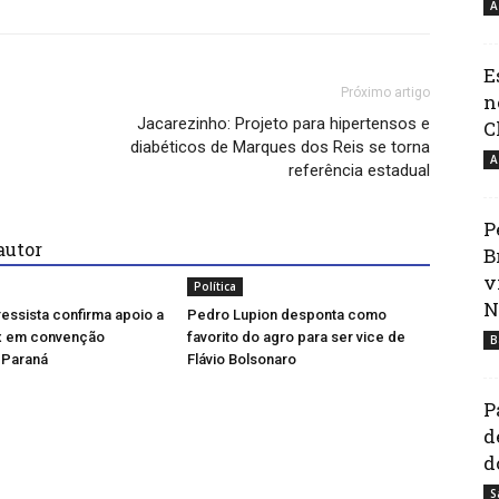
A
E
Próximo artigo
n
Jacarezinho: Projeto para hipertensos e
C
diabéticos de Marques dos Reis se torna
A
referência estadual
P
autor
B
v
Política
N
essista confirma apoio a
Pedro Lupion desponta como
x em convenção
favorito do agro para ser vice de
B
 Paraná
Flávio Bolsonaro
P
d
d
S