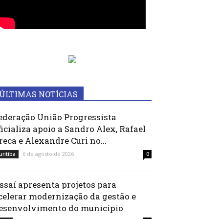
ÚLTIMAS NOTÍCIAS
ederação União Progressista
ficializa apoio a Sandro Alex, Rafael
reca e Alexandre Curi no...
6 de agosto de 2026
uritiba
0
ssaí apresenta projetos para
celerar modernização da gestão e
esenvolvimento do município