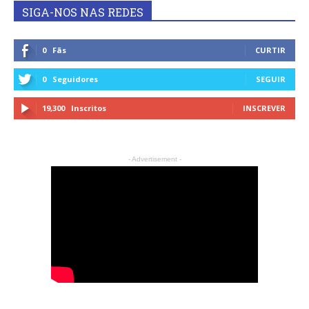
SIGA-NOS NAS REDES
0
Fãs
CURTIR
0
Seguidores
SEGUIR
19,300
Inscritos
INSCREVER
- Advertisement -