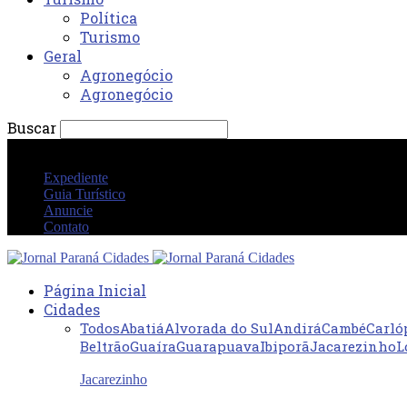
Política
Turismo
Geral
Agronegócio
Agronegócio
Buscar
domingo 9 agosto 2026 10:26:37 AM
Expediente
Guia Turístico
Anuncie
Contato
Página Inicial
Cidades
Todos
Abatiá
Alvorada do Sul
Andirá
Cambé
Carló
Beltrão
Guaíra
Guarapuava
Ibiporã
Jacarezinho
L
Jacarezinho