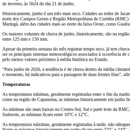
de inverno, às 5h24 do dia 21 de junho.
Historicamente, junho é um mês mais seco. Cidades ao redor de Jaca
norte dos Campos Gerais e Região Metropolitana de Curitiba (RMC) r
Maringá, além das cidades mais ao norte da faixa Oeste, como Guaír
Os maiores volumes de chuva de junho, historicamente, são na região
entre 125 mm e 150 mm.
Apesar da primeira semana do mês registrar tempo seco, já tem chuva p
ser os principais sistemas meteorológicos associados à ocorrência de
pelo menos valores próximos à média histórica no Estado.
“Para junho de 2026, a tendência é de chuva dentro da média climatol
o momento, há indicativos para a passagem de duas frentes frias”, afi
Temperaturas
As temperaturas mínimas, geralmente registradas entre o fim da madr
como na região de Capanema, as mínimas historicamente em junho fi
As mínimas são mais baixas no Centro-Sul, Sul e parte leste da RMC,
Sudoeste, as mínimas ficam entre 10°C e 12°C.
As temperaturas máximas, geralmente registradas à tarde, não ultrap
Norte as máximas historicamente em junho ficam entre 22°C e 24°C.