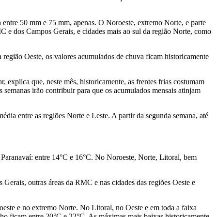
a entre 50 mm e 75 mm, apenas. O Noroeste, extremo Norte, e parte
C e dos Campos Gerais, e cidades mais ao sul da região Norte, como
a região Oeste, os valores acumulados de chuva ficam historicamente
, explica que, neste mês, historicamente, as frentes frias costumam
as semanas irão contribuir para que os acumulados mensais atinjam
dia entre as regiões Norte e Leste. A partir da segunda semana, até
 Paranavaí: entre 14°C e 16°C. No Noroeste, Norte, Litoral, bem
 Gerais, outras áreas da RMC e nas cidades das regiões Oeste e
este e no extremo Norte. No Litoral, no Oeste e em toda a faixa
ho ficam entre 20°C e 22°C. As máximas mais baixas historicamente