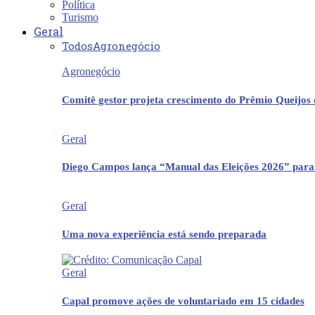
Política
Turismo
Geral
Todos
Agronegócio
Agronegócio
Comitê gestor projeta crescimento do Prêmio Queijos
Geral
Diego Campos lança “Manual das Eleições 2026” para
Geral
Uma nova experiência está sendo preparada
Geral
Capal promove ações de voluntariado em 15 cidades