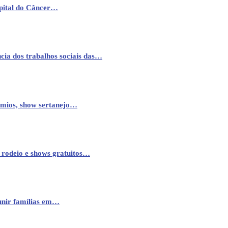
pital do Câncer…
cia dos trabalhos sociais das…
êmios, show sertanejo…
 rodeio e shows gratuitos…
eunir famílias em…