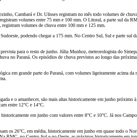
rezinho, Cambará e Dr. Ulisses registram no mês todo volumes de chuv
egistram volumes entre 75 mm e 100 mm. O Litoral, a parte sul da RM
a, registram volumes de chuva entre 100 mm e 125 mm.
 Sudoeste, podendo chegar a 175 mm. No Centro Sul, Sul e parte sul d
revista para o resto de junho. Júlia Munhoz, meteorologista do Simepar
 chuva no Paraná. Os episódios de chuva previstos ao longo das próxim
ógica em grande parte do Paraná, com volumes ligeiramente acima da mé
rma.
ugada e o amanhecer, são mais altas historicamente em junho próximo à
cam entre 12°C e 14°C.
 historicamente em junho com valores entre 8°C e 10°C. Já nos Campos
assam os 26°C, em média, historicamente em junho em quase todo o Noro
 Na RMC, no Centro-Sul e no Oeste, as máximas historicamente em jun