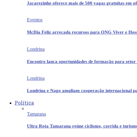
Jacarezinho oferece mais de 500 vagas gratuitas em ofi
Eventos
McDia Feliz arrecada recursos para ONG Viver e Hos
Londrina
Encontro lança oportunidades de formação para setor 
Londrina
Londrina e Nago ampliam cooperação internacional p
Política
Tamarana
Ultra Rota Tamarana reúne ciclismo, corrida e turis