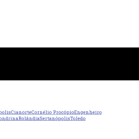
polis
Cianorte
Cornélio Procópio
Engenheiro
ondrina
Rolândia
Sertanópolis
Toledo