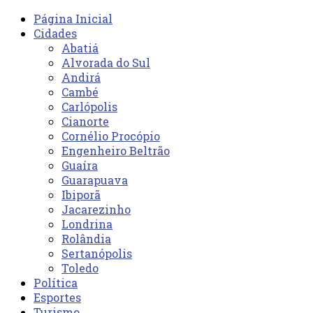
Página Inicial
Cidades
Abatiá
Alvorada do Sul
Andirá
Cambé
Carlópolis
Cianorte
Cornélio Procópio
Engenheiro Beltrão
Guaíra
Guarapuava
Ibiporã
Jacarezinho
Londrina
Rolândia
Sertanópolis
Toledo
Política
Esportes
Turismo