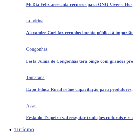
McDia Feliz arrecada recursos para ONG Viver e Hos
Londrina
Alexandre Curi faz reconhecimento público à importân
Congonhas
Festa Julina de Congonhas terá bingo com grandes pr
Tamarana
Expo Educa Rural reúne capacitação para produtores,
Assaí
Festa do Tropeiro vai resgatar tradições culturais e r
Turismo