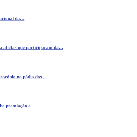
nacional da…
a atletas que participaram da…
Procópio no pódio dos…
cebe premiação e…