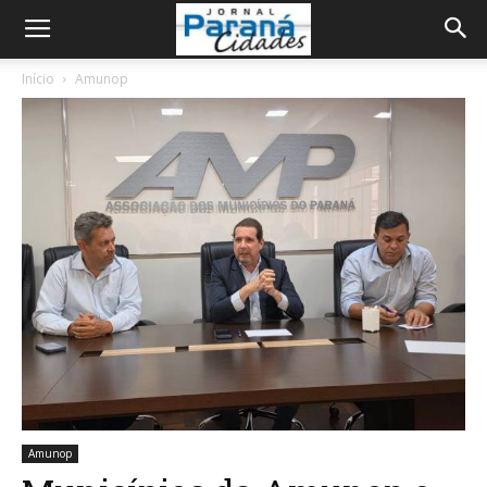
Início
Amunop
Amunop