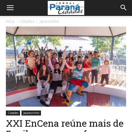
Início
Cidades
Jacarezinho
Cidades
Jacarezinho
XXI EnCena reúne mais de