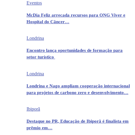
Eventos
McDia Feliz arrecada recursos para ONG Viver e
Hospital do Câncer…
Londrina
Encontro lança oportunidades de formação para
setor turístico
Londrina
Londrina e Nago ampliam cooperação internacional
para projetos de carbono zero e desenvolvimento…
Ibiporã
Destaque no PR, Educação de Ibiporã é finalista em
prêmio em…