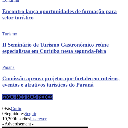
Londrina
Encontro lança oportunidades de formação para
setor turístico
Turismo
II Seminário de Turismo Gastronômico reúne
especialistas em Curitiba nesta segunda-feira
Paraná
Comissão aprova projetos que fortalecem roteiros,
eventos e atrativos turísticos do Paraná
SIGA-NOS NAS REDES
0
Fãs
Curtir
0
Seguidores
Seguir
19,300
Inscritos
Inscrever
- Advertisement -