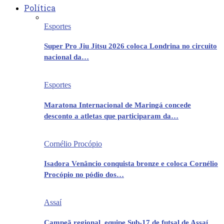
Política
Esportes
Super Pro Jiu Jitsu 2026 coloca Londrina no circuito
nacional da…
Esportes
Maratona Internacional de Maringá concede
desconto a atletas que participaram da…
Cornélio Procópio
Isadora Venâncio conquista bronze e coloca Cornélio
Procópio no pódio dos…
Assaí
Campeã regional, equipe Sub-17 de futsal de Assaí