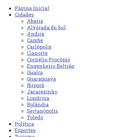
Página Inicial
Cidades
Abatiá
Alvorada do Sul
Andirá
Cambé
Carlópolis
Cianorte
Cornélio Procópio
Engenheiro Beltrão
Guaíra
Guarapuava
Ibiporã
Jacarezinho
Londrina
Rolândia
Sertanópolis
Toledo
Política
Esportes
Turismo