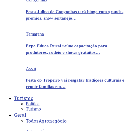
Festa Julina de Congonhas terá bingo com grandes
prêmios, show sertanejo…
Tamarana
Expo Educa Rural reúne capacitação para
produtores, rodeio e shows gratuitos…
Assaí
Festa do Tropeiro vai resgatar tradições culturais e
reunir famílias em…
Turismo
Política
Turismo
Geral
Todos
Agronegócio